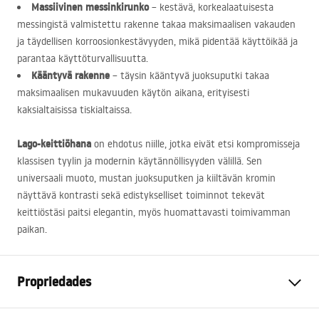
Massiivinen messinkirunko
– kestävä, korkealaatuisesta
messingistä valmistettu rakenne takaa maksimaalisen vakauden
ja täydellisen korroosionkestävyyden, mikä pidentää käyttöikää ja
parantaa käyttöturvallisuutta.
Kääntyvä rakenne
– täysin kääntyvä juoksuputki takaa
maksimaalisen mukavuuden käytön aikana, erityisesti
kaksialtaisissa tiskialtaissa.
Lago-keittiöhana
on ehdotus niille, jotka eivät etsi kompromisseja
klassisen tyylin ja modernin käytännöllisyyden välillä. Sen
universaali muoto, mustan juoksuputken ja kiiltävän kromin
näyttävä kontrasti sekä edistykselliset toiminnot tekevät
keittiöstäsi paitsi elegantin, myös huomattavasti toimivamman
paikan.
Propriedades