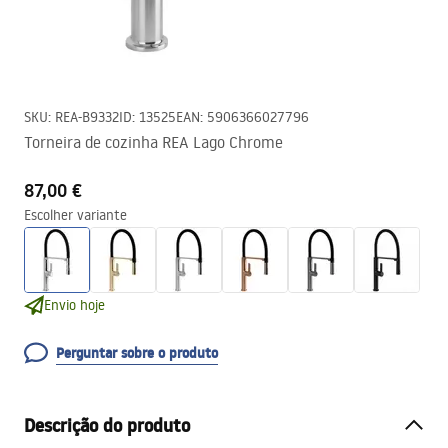
SKU
:
REA-B9332
ID
:
13525
EAN
:
5906366027796
Torneira de cozinha REA Lago Chrome
87,00 €
Escolher variante
Envio hoje
Perguntar sobre o produto
Descrição do produto