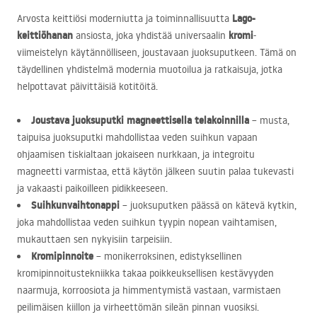
Lago-
Arvosta keittiösi moderniutta ja toiminnallisuutta
keittiöhanan
kromi
ansiosta, joka yhdistää universaalin
-
viimeistelyn käytännölliseen, joustavaan juoksuputkeen. Tämä on
täydellinen yhdistelmä modernia muotoilua ja ratkaisuja, jotka
helpottavat päivittäisiä kotitöitä.
Joustava juoksuputki magneettisella telakoinnilla
– musta,
taipuisa juoksuputki mahdollistaa veden suihkun vapaan
ohjaamisen tiskialtaan jokaiseen nurkkaan, ja integroitu
magneetti varmistaa, että käytön jälkeen suutin palaa tukevasti
ja vakaasti paikoilleen pidikkeeseen.
Suihkunvaihtonappi
– juoksuputken päässä on kätevä kytkin,
joka mahdollistaa veden suihkun tyypin nopean vaihtamisen,
mukauttaen sen nykyisiin tarpeisiin.
Kromipinnoite
– monikerroksinen, edistyksellinen
kromipinnoitustekniikka takaa poikkeuksellisen kestävyyden
naarmuja, korroosiota ja himmentymistä vastaan, varmistaen
peilimäisen kiillon ja virheettömän sileän pinnan vuosiksi.