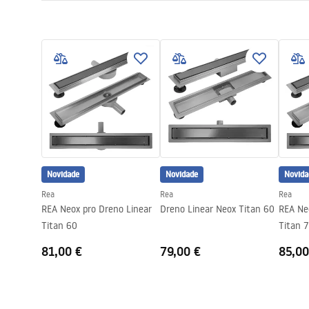
Długość odpływu (cm)
100
Instruções de montagem
Materiał odpływu
Stal nierdz
LINEAR-3.pdf
Cor
Złoty szcz
Tipo de grelha
uma face pa
Przepustowość
0,45 l/s
Powłoka
Nano Flex
Garantia
120 miesięc
miesiące po
Novidade
Novidade
Novida
Rea
Rea
Rea
REA Neox pro Dreno Linear
Dreno Linear Neox Titan 60
REA Ne
Titan 60
Titan 
81,00 €
79,00 €
85,00