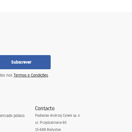
Subscrever
idos nos
Termos e Condições
.
Contacto
ercado polaco
Podlasiak Andrzej Cylwik sp. k.
ul. Przędzalniana 60
15-688 Białystok