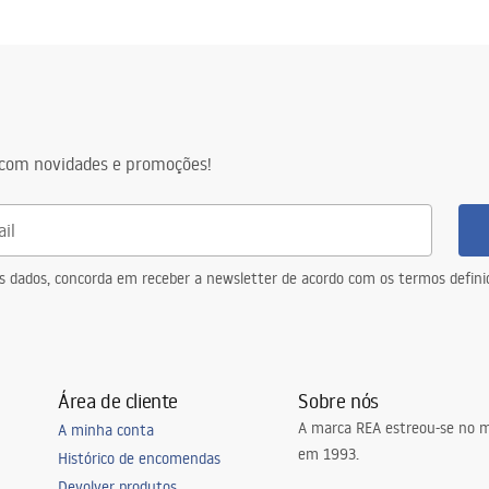
com novidades e promoções!
eus dados, concorda em receber a newsletter de acordo com os termos defin
Área de cliente
Sobre nós
A marca REA estreou-se no m
A minha conta
em 1993.
Histórico de encomendas
Devolver produtos