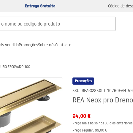
Entrega Gratuita
Código de des
is vendido
Promoções
Sobre nós
Contacto
 OURO ESCOVADO 100
Promoções
SKU
:
REA-G2850
ID
:
10760
EAN
:
59
REA Neox pro Dren
94,00 €
Preço mais baixo nos 30 dias anteriores
Preço regular
:
99,00 €