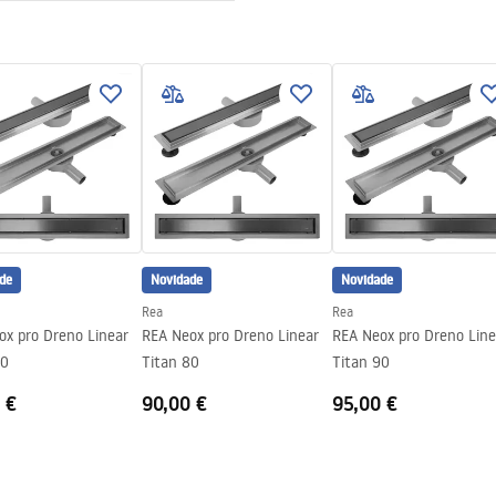
ewna AISI 304
otkowany
ra colocação de azulejos
y konstrukcja stalowa, 24
zostałe elementy
de
Novidade
Novidade
Rea
Rea
ox pro Dreno Linear
REA Neox pro Dreno Linear
REA Neox pro Dreno Line
70
Titan 80
Titan 90
 €
90,00 €
95,00 €