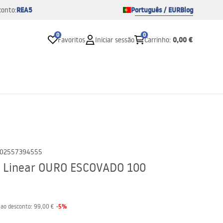
REA5
Português / EUR
Blog
conto:
0
0
0,00 €
Favoritos
Iniciar sessão
Carrinho
:
02557394555
o Linear OURO ESCOVADO 100
-
5
%
 ao desconto:
99,00 €