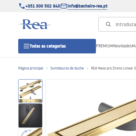
+351 300 502 840
info@banheiro-rea.pt
PREMIUM
Novidades
Ma
Todas as categorias
Página principal
Sumidouros de duche
REA Neox pro Dreno Linear
Cabines de duche 90x90, 80x80 e
outras
Portas de duche
Bases de duche de casa de banho
Sumidouros de duche