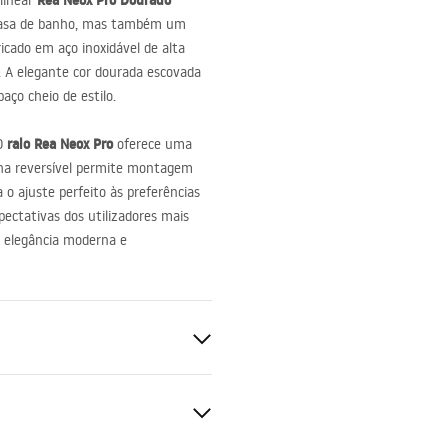
Rea Neox Pro Dourado
linear
 casa de banho, mas também um
icado em aço inoxidável de alta
o. A elegante cor dourada escovada
ço cheio de estilo.
ralo Rea Neox Pro
 O
oferece uma
lha reversível permite montagem
ta o ajuste perfeito às preferências
pectativas dos utilizadores mais
e elegância moderna e
360