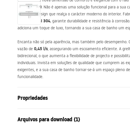
Conheça uma nova dimensão de conforto e elegância com o ralo 
acessórios de casa de banho
Escovado 100
. Não é apenas uma solução funcional para a sua
detalhe de design que realça o carácter moderno do interior. Fabr
AISI
304
qualidade
, garante durabilidade e resistência à corrosã
adiciona um toque de luxo, tornando a sua casa de banho um espa
Encanta não só pela aparência, mas também pelo desempenho.
0,45 l/s
vazão de
, assegurando um escoamento eficiente. A gre
bidirecional, o que aumenta a flexibilidade de projecto e possibili
individuais. Invista em soluções de qualidade que cumprem as ex
exigentes, e a sua casa de banho tornar-se-á um espaço pleno d
funcionalidade.
Propriedades
Tipo de dreno
Regular
Arquivos para download (1)
Tipo de sifão
rotativo a 