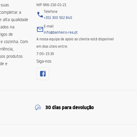
 suas
NIP 966-216-01-21
Telefone
 completar a
+351 300 502 840
 alta qualidade
E-mail
zados na
info@banheiro-rea.pt
igos de
A nossa equipa de apoio ao cliente está disponível
 e cozinha. Com
em dias úteis entre:
riência,
7:00–15:30
sos produtos
Siga-nos
de e
30 dias para devolução