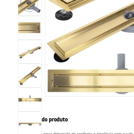
Sanitas, lavatórios
Lava-louças e lavatórios de casa
de banho
Cabinas de duche de casa de
banho
Misturadores de casa de banho
Chuveiros de casa de banho
Cozinha
Descrição do produto
Acessórios de casa de banho,