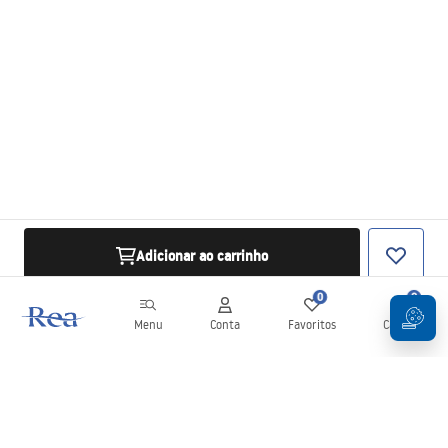
Adicionar ao carrinho
0
0
Menu
Conta
Favoritos
Carrinho
Newsletter
Mantenha-se atualizado com novidades e promoções!