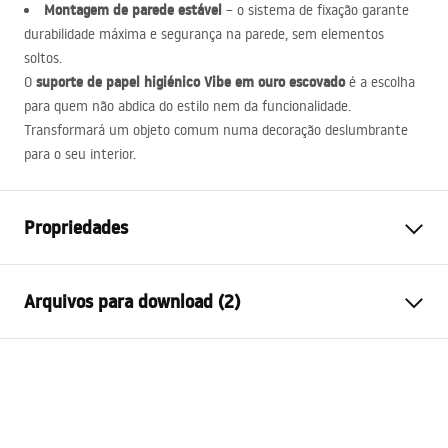
Montagem de parede estável
– o sistema de fixação garante
durabilidade máxima e segurança na parede, sem elementos
soltos.
suporte de papel higiénico Vibe em ouro escovado
O
é a escolha
para quem não abdica do estilo nem da funcionalidade.
Transformará um objeto comum numa decoração deslumbrante
para o seu interior.
Propriedades
Cor
Ouro escovado
Arquivos para download (2)
Materiais
Metal
Método de instalação
Parafusado
Condições de garantia
Largura
225
mm
Warranty_Terms_and_Conditions_Accessories_-_24.pdf
Altura
35
mm
Profundidade
78
mm