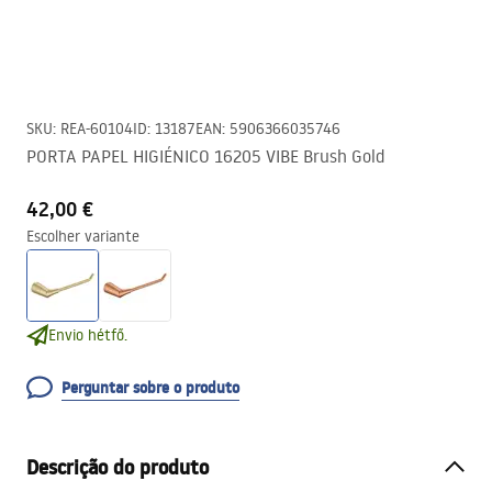
SKU
:
REA-60104
ID
:
13187
EAN
:
5906366035746
PORTA PAPEL HIGIÉNICO 16205 VIBE Brush Gold
42,00 €
Escolher variante
Envio hétfő.
Perguntar sobre o produto
Descrição do produto