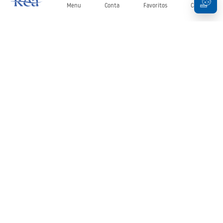
Menu
Conta
Favoritos
Carrinho
Newsletter
Mantenha-se atualizado com novidades e promoções!
Subscrever
Ao inserir e confirmar os seus dados, concorda em receber a
newsletter de acordo com os termos definidos nos
Termos e
Condições
.