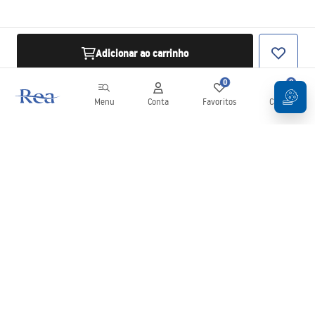
Adicionar ao carrinho
0
0
Menu
Conta
Favoritos
Carrinho
Newsletter
Mantenha-se atualizado com novidades e promoções!
Subscrever
Ao inserir e confirmar os seus dados, concorda em receber a