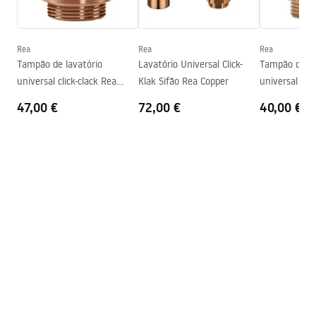
Altura
140
mm
Warranty_Terms_and_Conditions_Basins_-_5.pdf
Profundidade
90
mm
Forma
Retangular
Rea
Rea
Rea
Tampão de lavatório
Lavatório Universal Click-
Tampão de la
Furo da bateria
Sim
universal click-clack Rea
Klak Sifão Rea Copper
universal clic
Furo de transbordamento
Não
Copper Brush
Copper
47,00 €
72,00 €
40,00 €