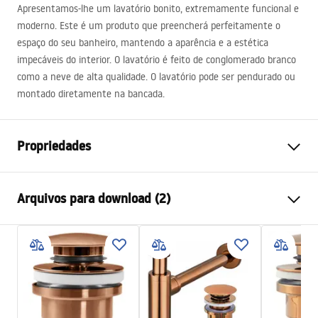
Apresentamos-lhe um lavatório bonito, extremamente funcional e
moderno. Este é um produto que preencherá perfeitamente o
espaço do seu banheiro, mantendo a aparência e a estética
impecáveis ​​do interior. O lavatório é feito de conglomerado branco
como a neve de alta qualidade. O lavatório pode ser pendurado ou
montado diretamente na bancada.
Propriedades
Método de instalação
De apoio , Suspensa
Arquivos para download (2)
Materiais
Conglomerado
Cor
Branco
Instruções de montagem
Acabamento
Fosco
Basin.pdf
Comprimento
1000
mm
Largura
460
mm
Condições de garantia