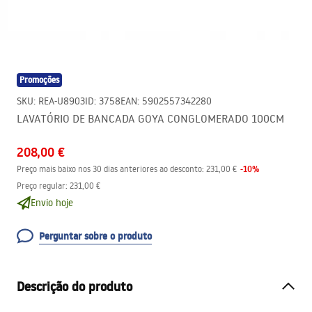
Promoções
SKU
:
REA-U8903
ID
:
3758
EAN
:
5902557342280
LAVATÓRIO DE BANCADA GOYA CONGLOMERADO 100CM
208,00 €
-
10
%
Preço mais baixo nos 30 dias anteriores ao desconto:
231,00 €
Preço regular
:
231,00 €
Envio hoje
Perguntar sobre o produto
Descrição do produto