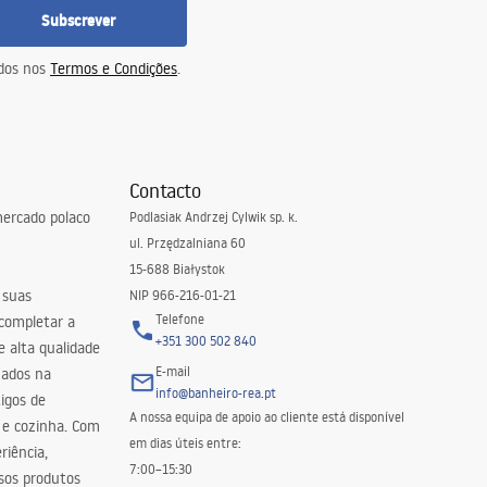
Subscrever
idos nos
Termos e Condições
.
Contacto
ercado polaco
Podlasiak Andrzej Cylwik sp. k.
ul. Przędzalniana 60
15-688 Białystok
 suas
NIP 966-216-01-21
Telefone
 completar a
+351 300 502 840
 alta qualidade
E-mail
zados na
info@banheiro-rea.pt
igos de
A nossa equipa de apoio ao cliente está disponível
 e cozinha. Com
em dias úteis entre:
riência,
7:00–15:30
sos produtos