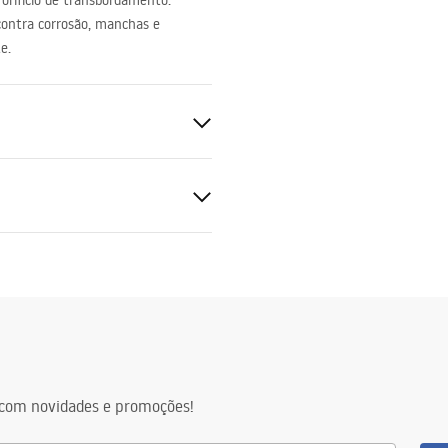
m orifício de transbordamento.
 contra corrosão, manchas e
e.
e transbordamento
mações de segurança
nty_Terms_and_Conditions_
and_Siphons.pdf
com novidades e promoções!