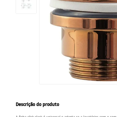
Sanitas, lavatórios
Lava-louças e lavatórios de casa
de banho
Cabinas de duche de casa de
banho
Misturadores de casa de banho
Chuveiros de casa de banho
Cozinha
Descrição do produto
Acessórios de casa de banho,