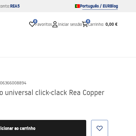
REA5
Português / EUR
Blog
conto:
0
0
0,00 €
Favoritos
Iniciar sessão
Carrinho
:
06366008894
 universal click-clack Rea Copper
icionar ao carrinho