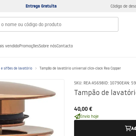
Entrega Gratuita
Código de des
is vendido
Promoções
Sobre nós
Contacto
e sifões de lavatório
Tampão de lavatório universal click-clack Rea Copper
SKU
:
REA-A5698
ID
:
10790
EAN
:
59
Tampão de lavatório
40,00 €
Envio hoje
Ad