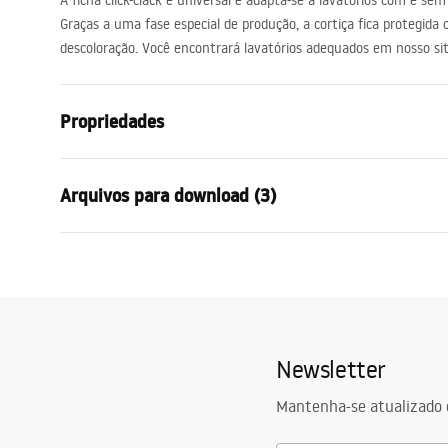
A ficha click-clack é universal e adapta-se a lavatórios com e se
acessórios de casa de banho
Graças a uma fase especial de produção, a cortiça fica protegida
descoloração. Você encontrará lavatórios adequados em nosso sit
Propriedades
Variante da cortiça
sem furo d
Arquivos para download (3)
Materiais
latão
Cor
Copper
Condições de garantia
Infor
Garantia
24 meses
Warranty_Terms_and_Conditions_
Warra
Toque final
brilho
Siphons_-_24.pdf
Plugs_
Diâmetro da abertura do lavatório
45
mm
Newsletter
Instruções de montagem
Plug_and_Siphon.pdf
Mantenha-se atualizado 