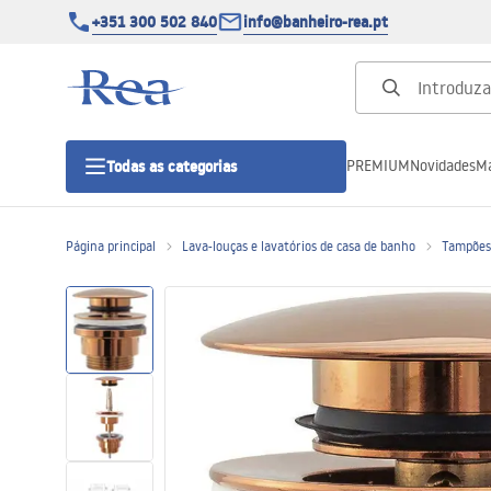
+351 300 502 840
info@banheiro-rea.pt
PREMIUM
Novidades
Ma
Todas as categorias
Página principal
Lava-louças e lavatórios de casa de banho
Tampões 
Cabines de duche 90x90, 80x80 e
outras
Portas de duche
Bases de duche de casa de banho
Sumidouros de duche