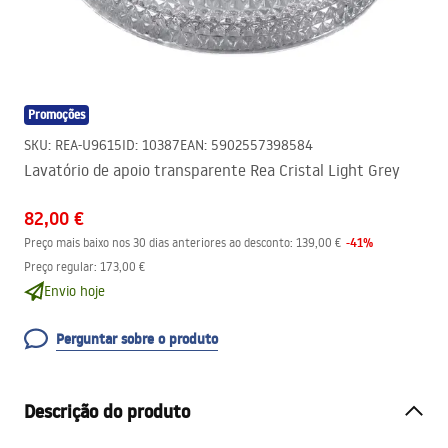
Promoções
SKU
:
REA-U9615
ID
:
10387
EAN
:
5902557398584
Lavatório de apoio transparente Rea Cristal Light Grey
82,00 €
-
41
%
Preço mais baixo nos 30 dias anteriores ao desconto:
139,00 €
Preço regular
:
173,00 €
Envio hoje
Perguntar sobre o produto
Descrição do produto