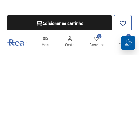
Adicionar ao carrinho
0
0
Menu
Conta
Favoritos
Carrinho
Newsletter
Mantenha-se atualizado com novidades e promoções!
Subscrever
Ao inserir e confirmar os seus dados, concorda em receber a