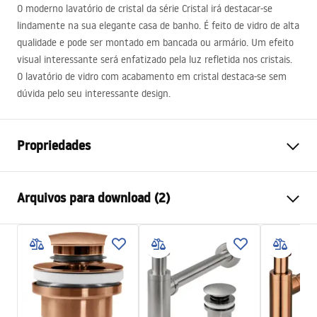
O moderno lavatório de cristal da série Cristal irá destacar-se
lindamente na sua elegante casa de banho. É feito de vidro de alta
qualidade e pode ser montado em bancada ou armário. Um efeito
visual interessante será enfatizado pela luz refletida nos cristais.
O lavatório de vidro com acabamento em cristal destaca-se sem
dúvida pelo seu interessante design.
Propriedades
Método de instalação
De apoio
Arquivos para download (2)
Materiais
Temperado
Cor
Cinzento, Transparente
Instruções de montagem
Acabamento
Brilhante
Basin.pdf
Comprimento
355
mm
Largura
355
mm
Condições de garantia