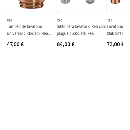
Altura
115
mm
Warranty_Terms_and_Conditions_Basins_-_5.pdf
Profundidade
95
mm
Forma
Redondo
Rea
Rea
Rea
Tampão de lavatório
Sifão para lavatório Rea com
Lavatório Univ
Furo da bateria
Não
universal click-clack Rea
plugue click-clack Rea,
Klak Sifão Re
Furo de transbordamento
Não
Copper Brush
NÍQUEL ESCOVADO
47,00 €
84,00 €
72,00 €