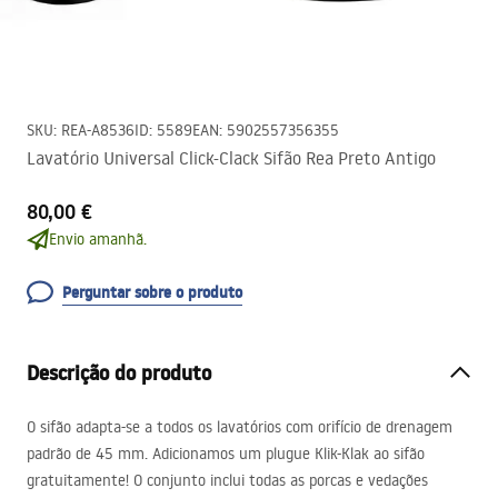
SKU
:
REA-A8536
ID
:
5589
EAN
:
5902557356355
Lavatório Universal Click-Clack Sifão Rea Preto Antigo
80,00 €
Envio amanhã.
Perguntar sobre o produto
Descrição do produto
O sifão adapta-se a todos os lavatórios com orifício de drenagem
padrão de 45 mm. Adicionamos um plugue Klik-Klak ao sifão
gratuitamente! O conjunto inclui todas as porcas e vedações