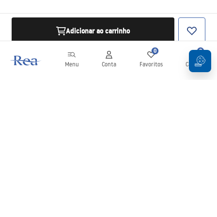
Adicionar ao carrinho
0
0
Menu
Conta
Favoritos
Carrinho
Newsletter
Mantenha-se atualizado com novidades e promoções!
Subscrever
Ao inserir e confirmar os seus dados, concorda em receber a