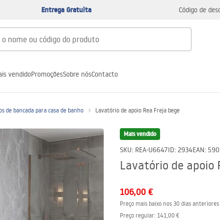
Entrega Gratuita
Código de des
is vendido
Promoções
Sobre nós
Contacto
os de bancada para casa de banho
Lavatório de apoio Rea Freja bege
Mais vendido
SKU
:
REA-U6647
ID
:
2934
EAN
:
590
Lavatório de apoio 
106,00 €
Preço mais baixo nos 30 dias anteriores
Preço regular
:
141,00 €