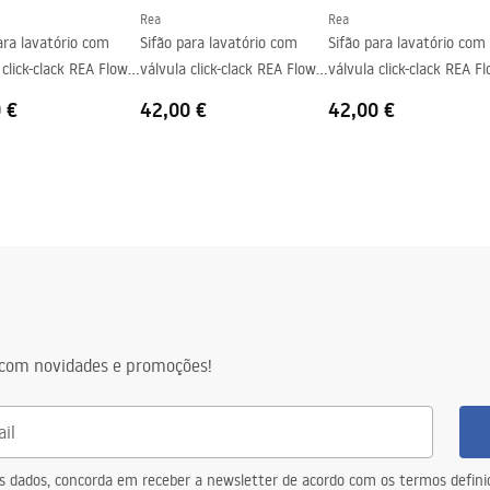
Rea
Rea
ara lavatório com
Sifão para lavatório com
Sifão para lavatório com
 click-clack REA Flow
válvula click-clack REA Flow
válvula click-clack REA F
Brush Nickel
Titan
 €
42,00 €
42,00 €
com novidades e promoções!
eus dados, concorda em receber a newsletter de acordo com os termos defin