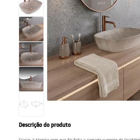
Sanitas, lavatórios
Lava-louças e lavatórios de casa
de banho
Cabinas de duche de casa de
banho
Misturadores de casa de banho
Chuveiros de casa de banho
Cozinha
Descrição do produto
Acessórios de casa de banho,