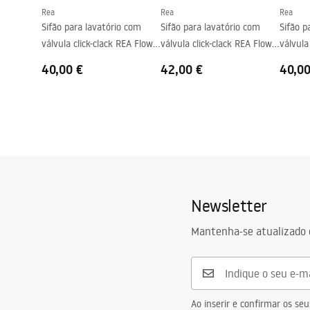
Rea
Rea
Rea
Furo de transbordamento
Não
Sifão para lavatório com
Sifão para lavatório com
Sifão p
válvula click-clack REA Flow
válvula click-clack REA Flow
válvula
Gold
Brush Gold
Black
40,00 €
42,00 €
40,00
Newsletter
Mantenha-se atualizado 
Ao inserir e confirmar os s