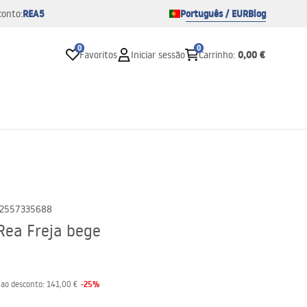
REA5
Português / EUR
Blog
conto:
0
0
0,00 €
Favoritos
Iniciar sessão
Carrinho
:
2557335688
Rea Freja bege
-
25
%
 ao desconto:
141,00 €