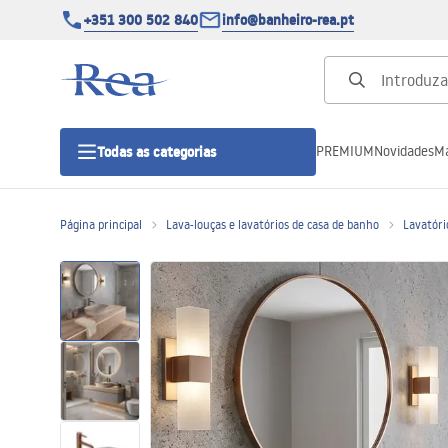
+351 300 502 840
info@banheiro-rea.pt
PREMIUM
Novidades
Ma
Todas as categorias
Página principal
Lava-louças e lavatórios de casa de banho
Lavatóri
Cabines de duche 90x90, 80x80 e
outras
Portas de duche
Bases de duche de casa de banho
Sumidouros de duche