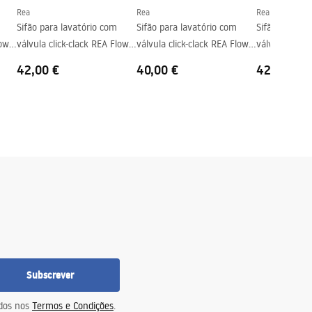
Rea
Rea
Rea
Sifão para lavatório com
Sifão para lavatório com
Sifão para la
low
válvula click-clack REA Flow
válvula click-clack REA Flow
válvula click
Brush Copper
White
Chrome
42,00 €
40,00 €
42,00 €
Subscrever
idos nos
Termos e Condições
.