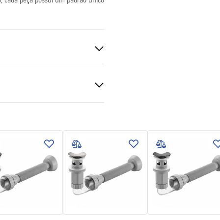
o, cada peça possui um padrão único
nitária
ções de garantia
nty_Terms_and_Conditions_
_-_5.pdf