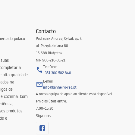
Contacto
ercado polaco
Podlasiak Andrzej Cylwik sp. k.
ul. Przędzalniana 60
15-688 Białystok
 suas
NIP 966-216-01-21
Telefone
 completar a
+351 300 502 840
 alta qualidade
E-mail
zados na
info@banheiro-rea.pt
igos de
A nossa equipa de apoio ao cliente está disponível
 e cozinha. Com
em dias úteis entre:
riência,
7:00–15:30
sos produtos
Siga-nos
de e