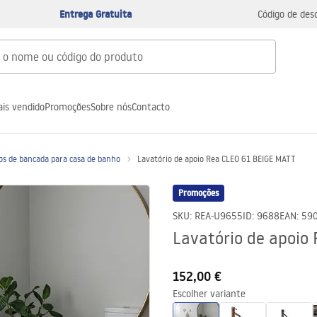
Entrega Gratuita
Código de des
is vendido
Promoções
Sobre nós
Contacto
os de bancada para casa de banho
Lavatório de apoio Rea CLEO 61 BEIGE MATT
Promoções
SKU
:
REA-U9655
ID
:
9688
EAN
:
59
Lavatório de apoio
152,00 €
Escolher variante