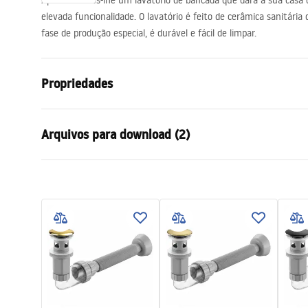
Apresentamos-lhe um lavatório de bancada que dará à sua casa
acessórios de casa de banho
elevada funcionalidade. O lavatório é feito de cerâmica sanitária
fase de produção especial, é durável e fácil de limpar.
Propriedades
Método de instalação
De apoio
Arquivos para download (2)
Materiais
Cerâmica sa
Cor
Bege
Condi
Acabamento
Fosco
Instruções de montagem
Warra
Basin.pdf
Comprimento
605
mm
Basins
Largura
410
mm
Altura
140
mm
Profundidade
120
mm
Forma
Oval