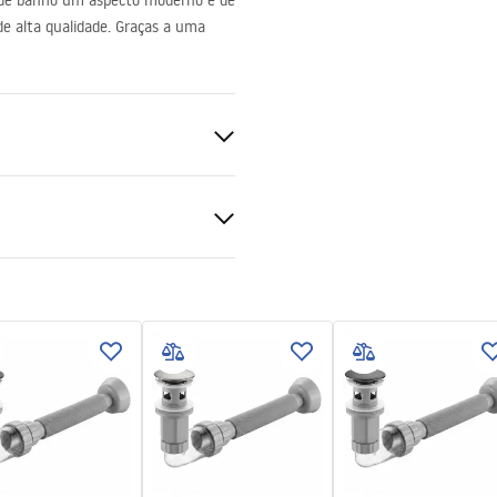
 de banho um aspecto moderno e de
 de alta qualidade. Graças a uma
nitária
ções de garantia
nty_Terms_and_Conditions_
_-_5.pdf