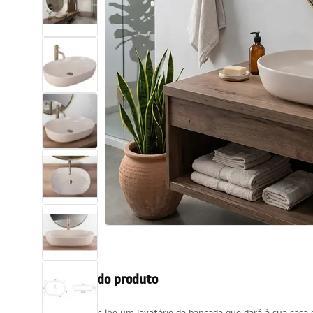
Sanitas, lavatórios
Lava-louças e lavatórios de casa
de banho
Cabinas de duche de casa de
banho
Misturadores de casa de banho
Chuveiros de casa de banho
Cozinha
Descrição do produto
Acessórios de casa de banho,