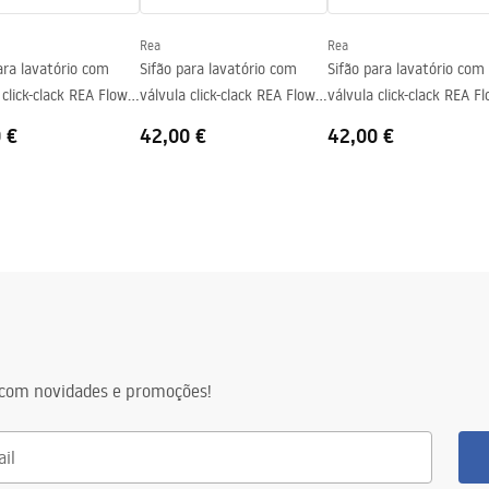
Rea
Rea
ara lavatório com
Sifão para lavatório com
Sifão para lavatório com
 click-clack REA Flow
válvula click-clack REA Flow
válvula click-clack REA F
Brush Nickel
Titan
 €
42,00 €
42,00 €
com novidades e promoções!