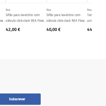
Rea
Rea
Rea
Sifão para lavatório com
Sifão para lavatório com
Tampão de la
low
válvula click-clack REA Flow
válvula click-clack REA Flow
universal clic
Brush Copper
White
Titan
42,00 €
40,00 €
44,00 €
Subscrever