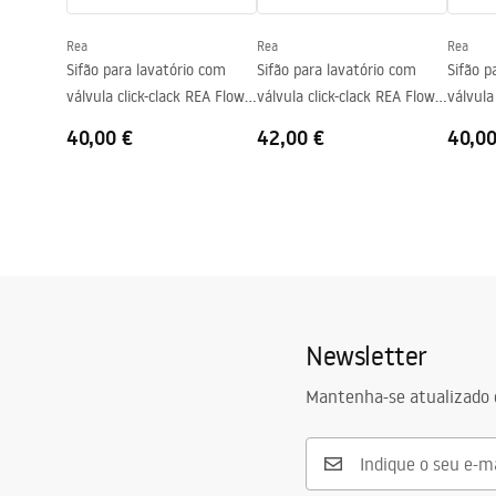
Furo da bateria
Não
Rea
Rea
Rea
Furo de transbordamento
Não
Sifão para lavatório com
Sifão para lavatório com
Sifão p
válvula click-clack REA Flow
válvula click-clack REA Flow
válvula
Gold
Brush Gold
Black
40,00 €
42,00 €
40,00
Newsletter
Mantenha-se atualizado 