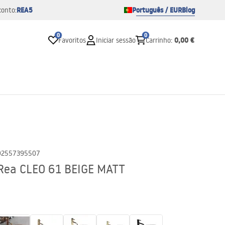
REA5
Português / EUR
Blog
conto:
0
0
0,00 €
Favoritos
Iniciar sessão
Carrinho
:
02557395507
 Rea CLEO 61 BEIGE MATT