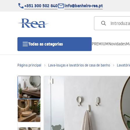
+351 300 502 840
info@banheiro-rea.pt
PREMIUM
Novidades
Ma
Todas as categorias
Página principal
Lava-louças e lavatórios de casa de banho
Lavatóri
Cabines de duche 90x90, 80x80 e
outras
Portas de duche
Bases de duche de casa de banho
Sumidouros de duche