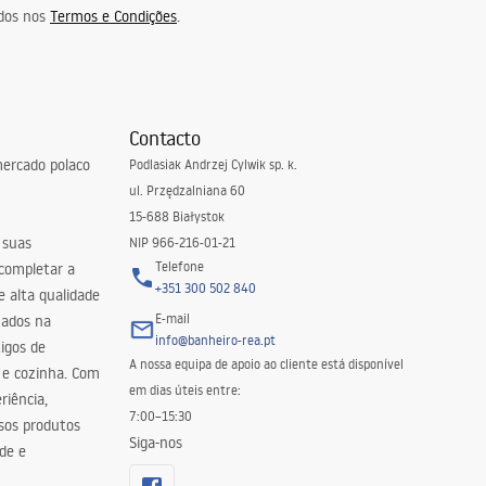
idos nos
Termos e Condições
.
Contacto
ercado polaco
Podlasiak Andrzej Cylwik sp. k.
ul. Przędzalniana 60
15-688 Białystok
 suas
NIP 966-216-01-21
Telefone
 completar a
+351 300 502 840
 alta qualidade
E-mail
zados na
info@banheiro-rea.pt
igos de
A nossa equipa de apoio ao cliente está disponível
 e cozinha. Com
em dias úteis entre:
riência,
7:00–15:30
sos produtos
Siga-nos
de e