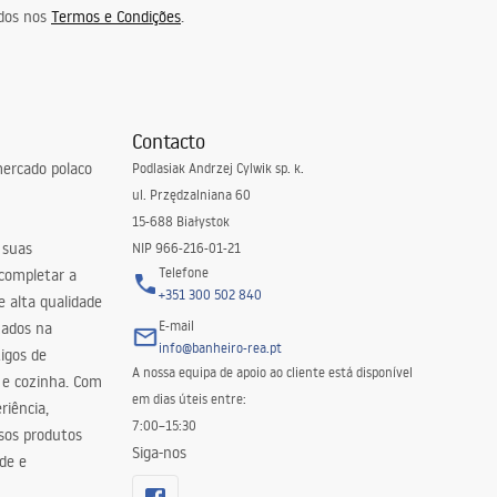
idos nos
Termos e Condições
.
Contacto
ercado polaco
Podlasiak Andrzej Cylwik sp. k.
ul. Przędzalniana 60
15-688 Białystok
 suas
NIP 966-216-01-21
Telefone
 completar a
+351 300 502 840
 alta qualidade
E-mail
zados na
info@banheiro-rea.pt
igos de
A nossa equipa de apoio ao cliente está disponível
 e cozinha. Com
em dias úteis entre:
riência,
7:00–15:30
sos produtos
Siga-nos
de e