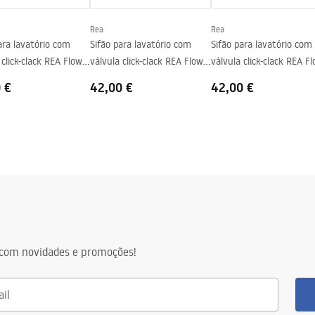
Rea
Rea
ara lavatório com
Sifão para lavatório com
Sifão para lavatório com
 click-clack REA Flow
válvula click-clack REA Flow
válvula click-clack REA F
Brush Nickel
Titan
 €
42,00 €
42,00 €
com novidades e promoções!