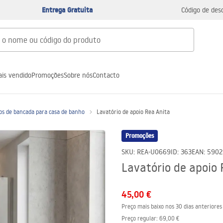
Entrega Gratuita
Código de des
is vendido
Promoções
Sobre nós
Contacto
os de bancada para casa de banho
Lavatório de apoio Rea Anita
Promoções
SKU
:
REA-U0669
ID
:
363
EAN
:
5902
Lavatório de apoio 
45,00 €
Preço mais baixo nos 30 dias anteriores
Preço regular
:
69,00 €