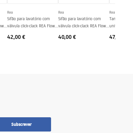
Rea
Rea
Rea
Sifão para lavatório com
Sifão para lavatório com
Tampão de la
low
válvula click-clack REA Flow
válvula click-clack REA Flow
universal clic
Brush Copper
White
Copper Brush
42,00 €
40,00 €
47,00 €
Subscrever