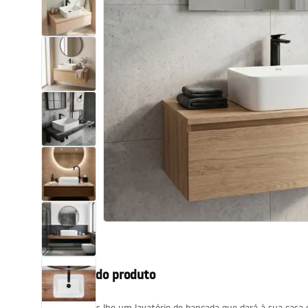
Sanitas, lavatórios
Lava-louças e lavatórios de casa
de banho
Cabinas de duche de casa de
banho
Misturadores de casa de banho
Chuveiros de casa de banho
Cozinha
Descrição do produto
Acessórios de casa de banho,