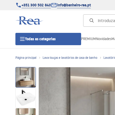
+351 300 502 840
info@banheiro-rea.pt
PREMIUM
Novidades
Ma
Todas as categorias
Página principal
Lava-louças e lavatórios de casa de banho
Lavatóri
Cabines de duche 90x90, 80x80 e
outras
Portas de duche
Bases de duche de casa de banho
Sumidouros de duche