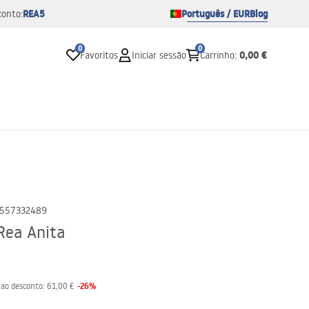
REA5
Português / EUR
Blog
conto:
0
0
0,00 €
Favoritos
Iniciar sessão
Carrinho
:
557332489
Rea Anita
-
26
%
 ao desconto:
61,00 €