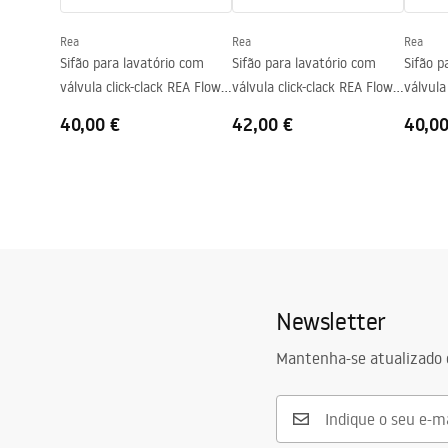
Furo da bateria
Não
Rea
Rea
Rea
Furo de transbordamento
Não
Sifão para lavatório com
Sifão para lavatório com
Sifão p
válvula click-clack REA Flow
válvula click-clack REA Flow
válvula
Gold
Brush Gold
Black
40,00 €
42,00 €
40,00
Newsletter
Mantenha-se atualizado 