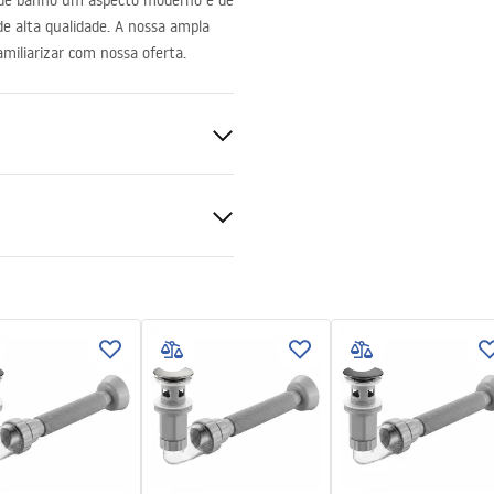
 de banho um aspecto moderno e de
 de alta qualidade. A nossa ampla
amiliarizar com nossa oferta.
nitária
ções de garantia
nty_Terms_and_Conditions_
_-_5.pdf