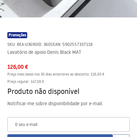
Promoções
SKU
:
REA-U3690
ID
:
3605
EAN
:
5902557337118
Lavatório de apoio Denis Black MAT
126,00 €
Preço mais baixo nos 30 dias anteriores ao desconto:
116,00 €
Preço regular
:
147,00 €
Produto não disponível
Notificar-me sobre disponibilidade por e-mail.
O seu e-mail