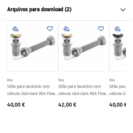
Método de instalação
De apoio
Arquivos para download (2)
Materiais
Cerâmica sanitária
Cor
Preto
Instruções de montagem
Acabamento
Fosco
Basin.pdf
Comprimento
610
mm
Largura
350
mm
Condições de garantia
Altura
110
mm
Warranty_Terms_and_Conditions_Basins_-_5.pdf
Profundidade
90
mm
Forma
Retangular
Rea
Rea
Rea
Sifão para lavatório com
Sifão para lavatório com
Sifão para la
Furo da bateria
Não
válvula click-clack REA Flow
válvula click-clack REA Flow
válvula click
Furo de transbordamento
Não
Gold
Brush Gold
Black
40,00 €
42,00 €
40,00 €