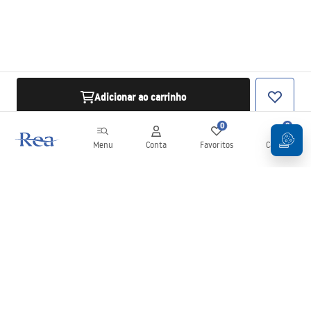
Adicionar ao carrinho
0
0
Menu
Conta
Favoritos
Carrinho
Newsletter
Mantenha-se atualizado com novidades e promoções!