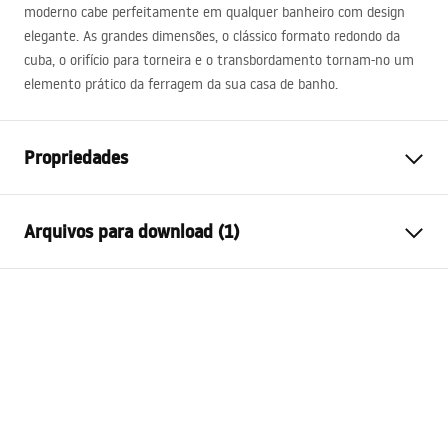
moderno cabe perfeitamente em qualquer banheiro com design
elegante. As grandes dimensões, o clássico formato redondo da
cuba, o orifício para torneira e o transbordamento tornam-no um
elemento prático da ferragem da sua casa de banho.
Propriedades
Método de instalação
Independente
Arquivos para download (1)
Materiais
Cerâmica sanitária
Cor
Branco
Condições de garantia
Acabamento
Brilhante
Warranty_Terms_and_Conditions_Basins_-_5.pdf
Comprimento
400
mm
Largura
400
mm
Altura
850
mm
Profundidade
145
mm