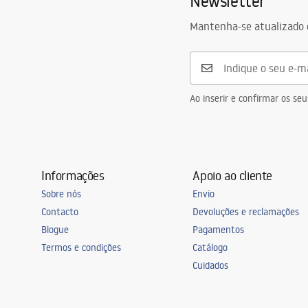
Newsletter
torneira de c
Mantenha-se atualizado 
de louça líqui
Diâmetro do orifício de drenagem
90 mm
Variante da cortiça
com orifício d
Tipo de sifão
Cozinha, com a
Ao inserir e confirmar os s
máquina de lav
Garantia
120 miesięcy 
pozostałe el
Informações
Apoio ao cliente
Sobre nós
Envio
Contacto
Devoluções e reclamações
Blogue
Pagamentos
Termos e condições
Catálogo
Cuidados