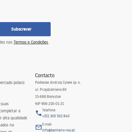
Subscrever
idos nos
Termos e Condições
.
Contacto
ercado polaco
Podlasiak Andrzej Cylwik sp. k.
ul. Przędzalniana 60
15-688 Białystok
 suas
NIP 966-216-01-21
Telefone
 completar a
+351 300 502 840
 alta qualidade
E-mail
zados na
info@banheiro-rea.pt