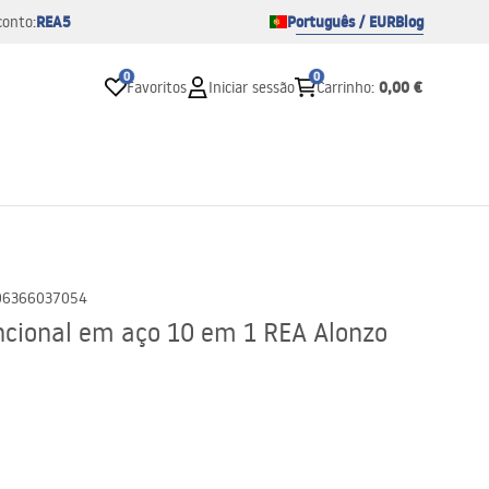
REA5
Português / EUR
Blog
conto:
0
0
0,00 €
Favoritos
Iniciar sessão
Carrinho
:
06366037054
ncional em aço 10 em 1 REA Alonzo