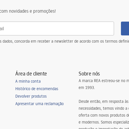
ozinha, Dispensador para lavagem
com novidades e promoções!
da, Boné, drainer
e transbordamento, com filtro
 possibilidade de ligar uma
eus dados, concorda em receber a newsletter de acordo com os termos defin
ar loiça
konstrukcja stalowa, 24 miesiące
ementy
Área de cliente
Sobre nós
A marca REA estreou-se no m
A minha conta
em 1993.
Histórico de encomendas
Devolver produtos
Desde então, em resposta às
Apresentar uma reclamação
necessidades, temos vindo a
oferta com novos produtos de
e modernos. Somos especiali