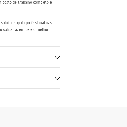
 posto de trabalho completo e
soluto e apoio profissional nas
ão sólida fazem dele o melhor
uções de montagem
UKCJA_ALONZO.pdf
kowany
om filtro, Ganchos de fixação,