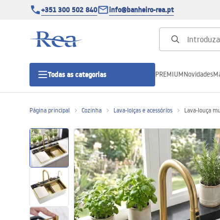
+351 300 502 840
info@banheiro-rea.pt
PREMIUM
Novidades
Ma
Todas as categorias
Página principal
Cozinha
Lava-loiças e acessórios
Lava-louça mu
Cabines de duche 90x90, 80x80 e
outras
Portas de duche
Bases de duche de casa de banho
Sumidouros de duche