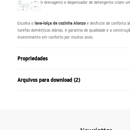
recipiente com drenagem) e dispensador de detergente criam um
multinível.
lava-loiça de cozinha Alonzo
Escolha o
e desfrute de conforto ab
tarefas domésticas diárias. A garantia de qualidade e a construç
investimento em conforto por muitos anos.
Propriedades
Comprimento do lavatório (mm)
750
mm
Arquivos para download (2)
Largura do lavatório (mm)
460
mm
Profundidade da bacia do lavatório (mm)
195
mm
Condições de garantia
Furo da bateria
Sim
Instr
Warranty_Terms_and_Conditions_
INSTR
Materiais
Aço inoxidável
-_Sinks_-_24.pdf
Cor
Złoty szczot
Pia incluída
junta, sifão c