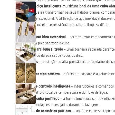
Aprecie a elegância e a modernidade na sua cozinha graças a 
acessórios de casa de banho
lava-loiça inteligente multifuncional de uma cuba Alo
que é o
profissional que irá transformar os seus hábitos diários, combi
funcionalidade excecional. A utilização de aço inoxidável duráv
nano garante excelente resistência e facilita a limpeza diária.
Torneira com bica extensível
– permite lavar comodamente u
enxaguar com precisão toda a cuba.
Torneira para água filtrada
– uma torneira separada garante
fresca, cuidando da sua saúde todos os dias.
Lava-copos
– a estação de alta pressão trata rapidamente c
água.
Duas saídas tipo cascata
– o fluxo em cascata é a solução id
esforço.
Consola de controlo inteligente
– interruptores e comandos i
permitem controlo total da temperatura e do fluxo de água.
Fundo da cuba perfilado
– a forma inovadora conduz eficaz
evitando acumulações indesejadas durante a lavagem.
Conjunto de acessórios práticos
– tábua de corte sobreposta, 