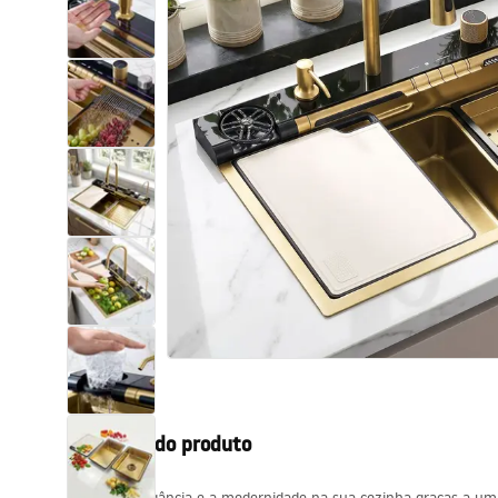
Sanitas, lavatórios
Lava-louças e lavatórios de casa
de banho
Cabinas de duche de casa de
banho
Misturadores de casa de banho
Chuveiros de casa de banho
Cozinha
Descrição do produto
Acessórios de casa de banho,