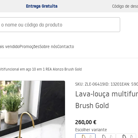
Entrega Gratuita
Código de des
is vendido
Promoções
Sobre nós
Contacto
ltifuncional em aço 10 em 1 REA Alonzo Brush Gold
SKU
:
ZLE-06419
ID
:
13201
EAN
:
59
Lava-louça multifu
Brush Gold
260,00 €
Escolher variante