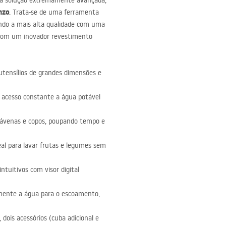
uma solução extremamente avançada,
nzo
. Trata-se de uma ferramenta
nando a mais alta qualidade com uma
el com um inovador revestimento
tensílios de grandes dimensões e
 acesso constante a água potável
hávenas e copos, poupando tempo e
eal para lavar frutas e legumes sem
ntuitivos com visor digital
mente a água para o escoamento,
dois acessórios (cuba adicional e