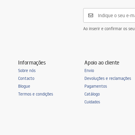
Anti-embaciamento
Não
Alimentação
12
W
Garantia
24 meses
Ao inserir e confirmar os s
Informações
Apoio ao cliente
Sobre nós
Envio
Contacto
Devoluções e reclamações
Blogue
Pagamentos
Termos e condições
Catálogo
Cuidados