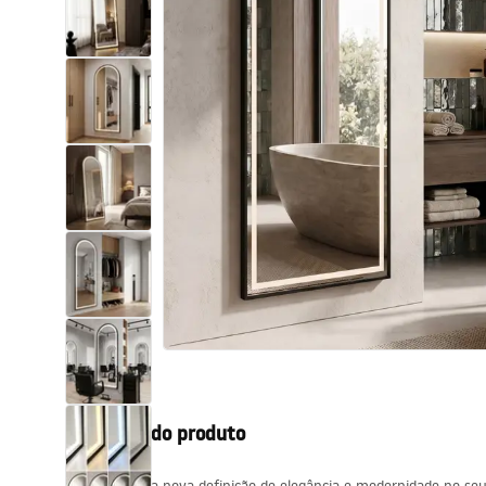
Sanitas, lavatórios
Lava-louças e lavatórios de casa
de banho
Cabinas de duche de casa de
banho
Misturadores de casa de banho
Chuveiros de casa de banho
Cozinha
Descrição do produto
Acessórios de casa de banho,