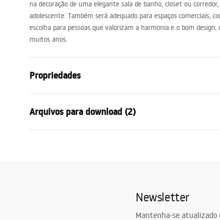
na decoração de uma elegante sala de banho, closet ou corredo
adolescente. Também será adequado para espaços comerciais, co
escolha para pessoas que valorizam a harmonia e o bom design, 
muitos anos.
Propriedades
Altura
1700
mm
Arquivos para download (2)
Largura
600
mm
Profundidade
30
mm
Condi
Iluminação LED
Sim
manual mirror led
Warra
manual mirror led.pdf
Moldura
Sim
-_Mirr
Cor da moldura
Preto
Newsletter
Material da moldura
Plástico
Forma
Retangular
Mantenha-se atualizado 