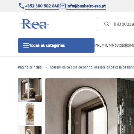
+351 300 502 840
info@banheiro-rea.pt
PREMIUM
Novidades
Ma
Todas as categorias
Página principal
Acessórios de casa de banho, acessórios de casa de ban
Cabines de duche 90x90, 80x80 e
outras
Portas de duche
Bases de duche de casa de banho
Sumidouros de duche