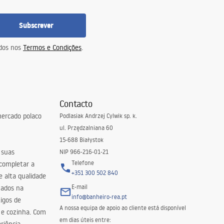
Subscrever
idos nos
Termos e Condições
.
Contacto
ercado polaco
Podlasiak Andrzej Cylwik sp. k.
ul. Przędzalniana 60
15-688 Białystok
 suas
NIP 966-216-01-21
Telefone
 completar a
+351 300 502 840
 alta qualidade
E-mail
zados na
info@banheiro-rea.pt
igos de
A nossa equipa de apoio ao cliente está disponível
 e cozinha. Com
em dias úteis entre: