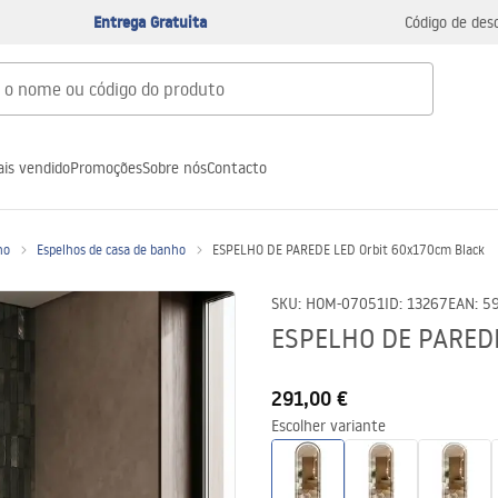
Entrega Gratuita
Código de des
is vendido
Promoções
Sobre nós
Contacto
ho
Espelhos de casa de banho
ESPELHO DE PAREDE LED Orbit 60x170cm Black
SKU
:
HOM-07051
ID
:
13267
EAN
:
5
ESPELHO DE PAREDE
291,00 €
Escolher variante