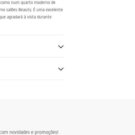
r, como num quarto moderno de
mo salões Beauty. É uma excelente
que agradará à vista durante
ções de garantia
nty_Terms_and_Conditions_
ors_-_24.pdf
com novidades e promoções!