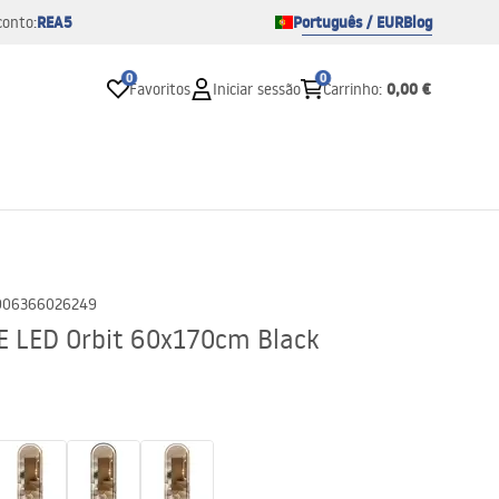
REA5
Português / EUR
Blog
conto:
0
0
0,00 €
Favoritos
Iniciar sessão
Carrinho
:
906366026249
 LED Orbit 60x170cm Black