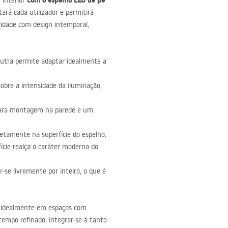
com o espelho
LED
de pé
 interior
tará cada utilizador e permitirá
lidade com design intemporal,
neutra permite adaptar idealmente a
 sobre a intensidade da iluminação,
s para montagem na parede e um
retamente na superfície do espelho.
ície realça o caráter moderno do
-se livremente por inteiro, o que é
 idealmente em espaços com
tempo refinado, integrar-se-á tanto