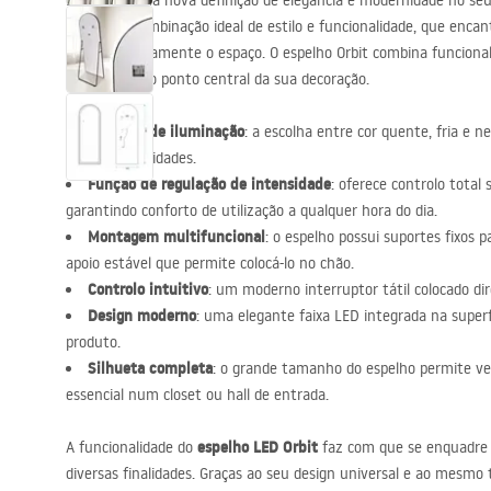
Descubra uma nova definição de elegância e modernidade no seu
acessórios de casa de banho
Orbit
. É a combinação ideal de estilo e funcionalidade, que encan
ampliar opticamente o espaço. O espelho Orbit combina funciona
tornando-se o ponto central da sua decoração.
3 modos de iluminação
: a escolha entre cor quente, fria e 
luz às necessidades.
Função de regulação de intensidade
: oferece controlo total
garantindo conforto de utilização a qualquer hora do dia.
Montagem multifuncional
: o espelho possui suportes fixo
apoio estável que permite colocá-lo no chão.
Controlo intuitivo
: um moderno interruptor tátil colocado di
Design moderno
: uma elegante faixa
LED
integrada na superf
produto.
Silhueta completa
: o grande tamanho do espelho permite ver
essencial num closet ou hall de entrada.
espelho
LED
Orbit
A funcionalidade do
faz com que se enquadre
diversas finalidades. Graças ao seu design universal e ao mesmo 