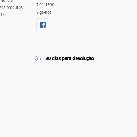
riência,
7:00–15:30
sos produtos
Siga-nos
de e
30 dias para devolução