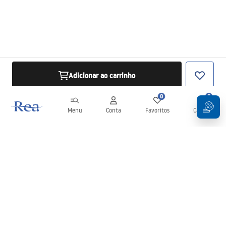
Adicionar ao carrinho
0
0
Menu
Conta
Favoritos
Carrinho
Newsletter
Mantenha-se atualizado com novidades e promoções!