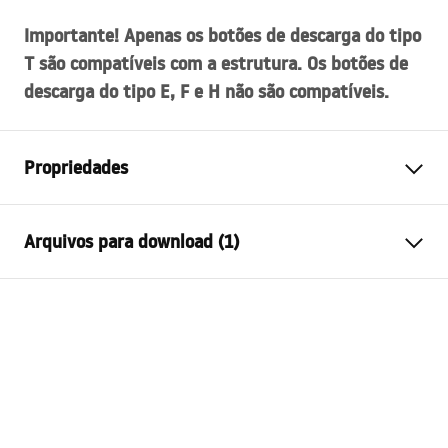
Importante! Apenas os botões de descarga do tipo
T são compatíveis com a estrutura. Os botões de
descarga do tipo E, F e H não são compatíveis.
Propriedades
Tipo de rack
para sanitas WC
Arquivos para download (1)
Modelo
K011A-Q
Botões de descarga
Tipo T
Manual de instalação
compatíveis
STELA___PODTYNKOWY_WC_K011A-Q.pdf
Profundidade mínima de
130 mm, 150 mm
montagem
Espaçamento dos parafusos de
18 centímetros, 23
montagem
centímetros