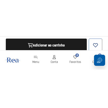
Adicionar ao carrinho
0
0
Menu
Conta
Favoritos
Carrinho
Newsletter
Mantenha-se atualizado com novidades e promoções!