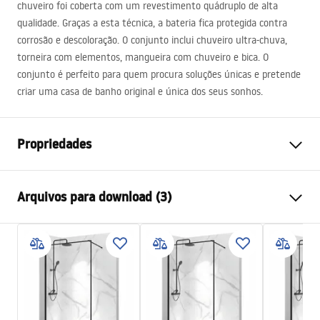
chuveiro foi coberta com um revestimento quádruplo de alta
qualidade. Graças a esta técnica, a bateria fica protegida contra
corrosão e descoloração. O conjunto inclui chuveiro ultra-chuva,
torneira com elementos, mangueira com chuveiro e bica. O
conjunto é perfeito para quem procura soluções únicas e pretende
criar uma casa de banho original e única dos seus sonhos.
Propriedades
Cor
Preto
Arquivos para download (3)
Materiais
Latão, ABS
Tipo de Bateria
Bicomando
Informações de segurança
Método de instalação
Exposto
Safety_Information_Shower_set.pdf
Ajuste de altura
Sim
Altura mín.
1080
mm
Condições de garantia
Altura máx.
1500
mm