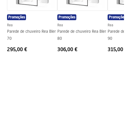
Warranty_Terms_and_Conditions_Faucets_-_5.pdf
Saída para banheira
Sim, orientável
Promoções
Promoções
Promoções
Regulação de pressão
Sim
Instruções de montagem
Rea
Rea
Rea
Sistema Anti-Calc
Sim
shower_set.pdf
Parede de chuveiro Rea Bler
Parede de chuveiro Rea Bler
Parede de ch
Technologia powłoki
Electroplating
70
80
90
Distância entre ligações
150
mm
295,00 €
306,00 €
315,00 €
Garantia
24 meses