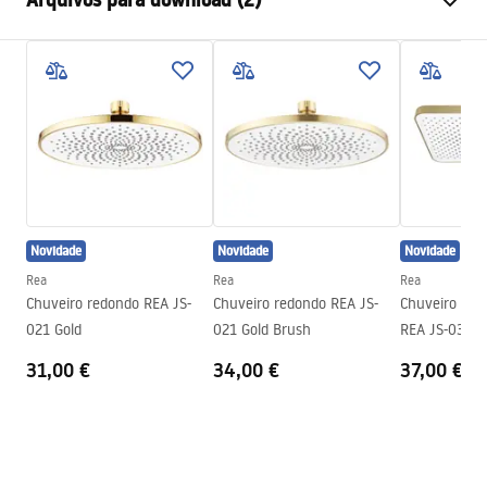
Materiais
Aço inoxidável
Método de instalação
Parafusado
Pielęgnacja
Largura
405
mm
Pielęgnacja.pdf
Altura
28
mm
Profundidade
30
mm
Condições de garantia
Garantia
24 meses
Warranty_Terms_and_Conditions_Accessories_-_24.pdf
Novidade
Novidade
Novidade
Rea
Rea
Rea
Chuveiro redondo REA JS-
Chuveiro redondo REA JS-
Chuveiro de 
021 Gold
021 Gold Brush
REA JS-032 B
31,00 €
34,00 €
37,00 €