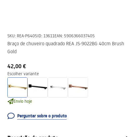
SKU
:
REA-P6405
ID
:
13611
EAN
:
5906366037405
Braço de chuveiro quadrado REA JS-9022BG 40cm Brush
Gold
42,00 €
Escolher variante
Envio hoje
Perguntar sobre o produto