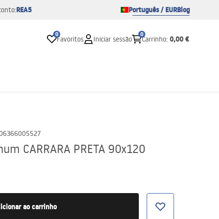
REA5
Português / EUR
Blog
conto:
0
0
0,00 €
Favoritos
Iniciar sessão
Carrinho
:
06366005527
gnum CARRARA PRETA 90x120
icionar ao carrinho