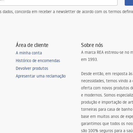
 - CZ.pdf
eus dados, concorda em receber a newsletter de acordo com os termos defin
y na inštaláciu
 - SK.pdf
Área de cliente
Sobre nós
A marca REA estreou-se no m
vimo instrukcijos
A minha conta
em 1993.
 - LT.pdf
Histórico de encomendas
Devolver produtos
Desde então, em resposta às
Apresentar uma reclamação
ucciones de instalación
necessidades, temos vindo a
 - ES.pdf
oferta com novos produtos de
e modernos. Somos especiali
produção e importação de art
ldusjuhised
torneiras para casa de banho
 - EE.pdf
base em muitos anos de expe
garantimos que todos os nos
são 100% seguros para a saú