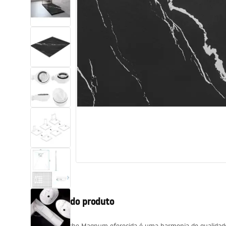
Sanitas, lavatórios
Lava-louças e lavatórios de casa
de banho
Cabinas de duche de casa de
banho
Misturadores de casa de banho
Chuveiros de casa de banho
Cozinha
Descrição do produto
Acessórios de casa de banho,