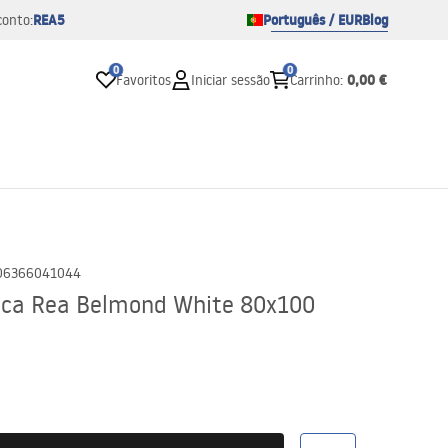
REA5
Português / EUR
Blog
conto:
0
0
0,00 €
Favoritos
Iniciar sessão
Carrinho
:
06366041044
lica Rea Belmond White 80x100