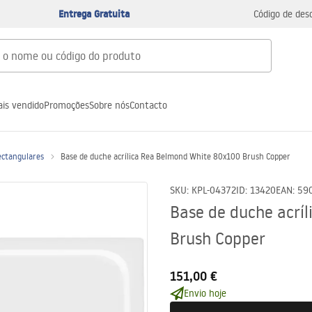
Entrega Gratuita
Código de des
is vendido
Promoções
Sobre nós
Contacto
ectangulares
Base de duche acrílica Rea Belmond White 80x100 Brush Copper
SKU
:
KPL-04372
ID
:
13420
EAN
:
59
Base de duche acrí
Brush Copper
151,00 €
Envio hoje