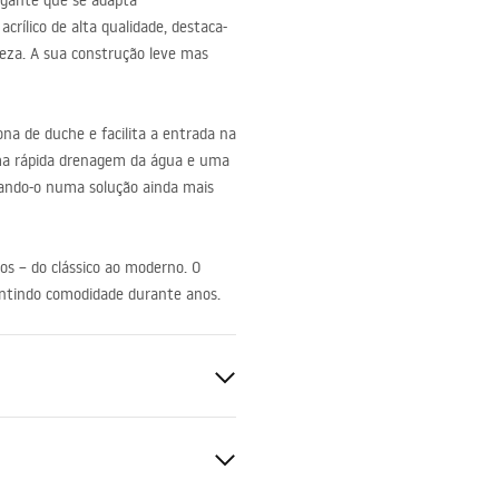
egante que se adapta
rílico de alta qualidade, destaca-
mpeza. A sua construção leve mas
a de duche e facilita a entrada na
ma rápida drenagem da água e uma
ornando-o numa solução ainda mais
os – do clássico ao moderno. O
rantindo comodidade durante anos.