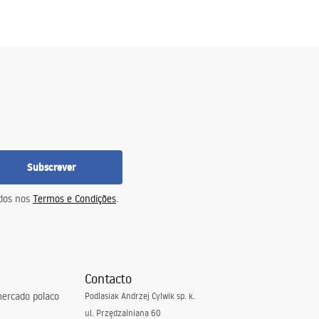
Subscrever
idos nos
Termos e Condições
.
Contacto
ercado polaco
Podlasiak Andrzej Cylwik sp. k.
ul. Przędzalniana 60