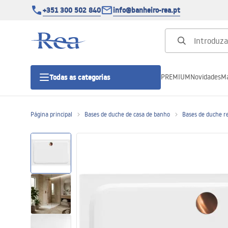
+351 300 502 840
info@banheiro-rea.pt
PREMIUM
Novidades
Ma
Todas as categorias
Página principal
Bases de duche de casa de banho
Bases de duche r
Cabines de duche 90x90, 80x80 e
outras
Portas de duche
Bases de duche de casa de banho
Sumidouros de duche