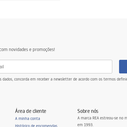
o
com novidades e promoções!
eus dados, concorda em receber a newsletter de acordo com os termos defin
Área de cliente
Sobre nós
A marca REA estreou-se no m
A minha conta
em 1993.
Histórico de encomendas