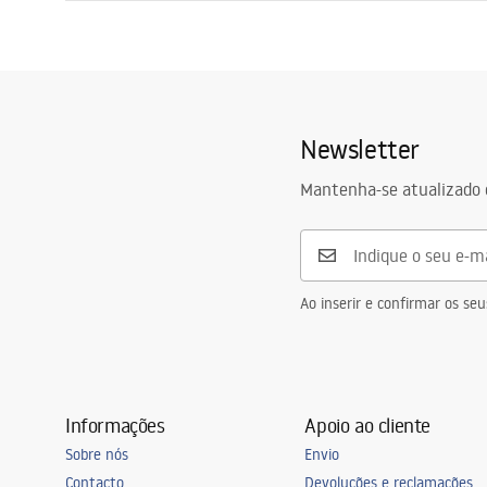
Comprimento
1000
mm
Instruções de montagem
Largura
800
mm
Shower tray.pdf
Altura
50
mm
Método de instalação
Sobre o chã
Newsletter
Diâmetro do escoamento
90
mm
Recortável
Não
Mantenha-se atualizado 
Sifão incluído
Sim
Garantia
24 meses
Ao inserir e confirmar os s
Informações
Apoio ao cliente
Sobre nós
Envio
Contacto
Devoluções e reclamações