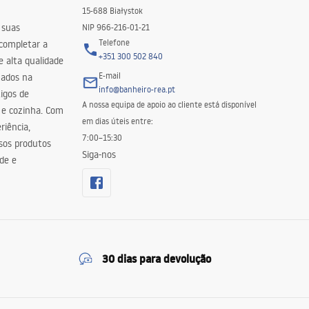
15-688 Białystok
 suas
NIP 966-216-01-21
Telefone
 completar a
+351 300 502 840
 alta qualidade
E-mail
zados na
info@banheiro-rea.pt
igos de
A nossa equipa de apoio ao cliente está disponível
 e cozinha. Com
em dias úteis entre:
riência,
7:00–15:30
sos produtos
Siga-nos
de e
30 dias para devolução