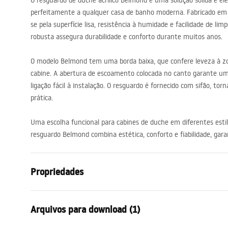
O resguardo de duche acrílico Belmond é uma solução sólida e el
acessórios de casa de banho
perfeitamente a qualquer casa de banho moderna. Fabricado em ac
se pela superfície lisa, resistência à humidade e facilidade de li
robusta assegura durabilidade e conforto durante muitos anos.
O modelo Belmond tem uma borda baixa, que confere leveza à zon
cabine. A abertura de escoamento colocada no canto garante u
ligação fácil à instalação. O resguardo é fornecido com sifão, t
prática.
Uma escolha funcional para cabines de duche em diferentes estil
resguardo Belmond combina estética, conforto e fiabilidade, ga
Propriedades
Cor
Branco
Arquivos para download (1)
Materiais
Acrílico