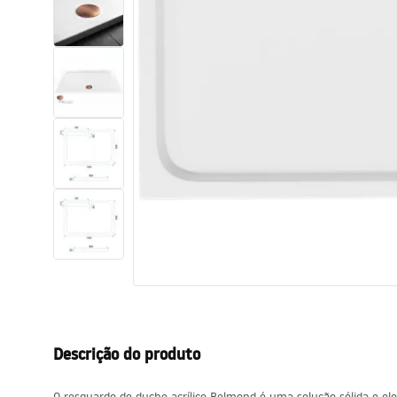
Sanitas, lavatórios
Lava-louças e lavatórios de casa
de banho
Cabinas de duche de casa de
banho
Misturadores de casa de banho
Chuveiros de casa de banho
Cozinha
Descrição do produto
Acessórios de casa de banho,