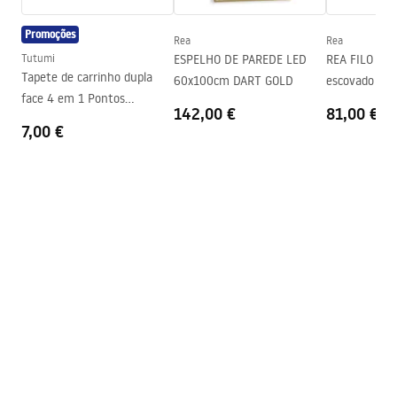
Technologia powłoki
Electroplating
Promoções
Diâmetro da conexão
3/8 polegada
Rea
Rea
Informações de segurança
Tutumi
ESPELHO DE PAREDE LED
REA FILO Dre
Garantia
5 anos
Safety_Information_Faucets.pdf
Tapete de carrinho dupla
60x100cm DART GOLD
escovado 70
face 4 em 1 Pontos
142,00 €
81,00 €
Brancos/Cinzentos
7,00 €