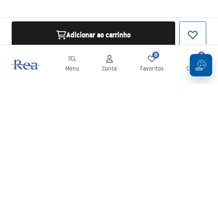
Adicionar ao carrinho
0
0
Menu
Conta
Favoritos
Carrinho
Newsletter
Mantenha-se atualizado com novidades e promoções!
Subscrever
Ao inserir e confirmar os seus dados, concorda em receber a