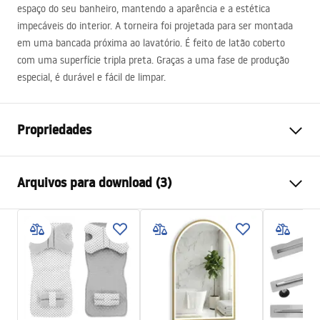
espaço do seu banheiro, mantendo a aparência e a estética
impecáveis ​​do interior. A torneira foi projetada para ser montada
em uma bancada próxima ao lavatório. É feito de latão coberto
com uma superfície tripla preta. Graças a uma fase de produção
especial, é durável e fácil de limpar.
Propriedades
Tipo de Bateria
Lavatório
Arquivos para download (3)
Método de instalação
De bancada
Cor
Preto
Condições de garantia
Tipo de bica
Fixa
Warranty_Terms_and_Conditions_Faucets_-_5.pdf
Materiais
Latão
Intervalo da goteira
125
mm
Instruções de montagem
Altura
305
mm
faucet.pdf