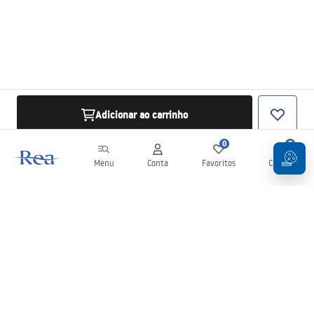
Adicionar ao carrinho
0
0
Menu
Conta
Favoritos
Carrinho
Newsletter
Mantenha-se atualizado com novidades e promoções!