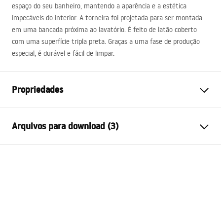
espaço do seu banheiro, mantendo a aparência e a estética
impecáveis ​​do interior. A torneira foi projetada para ser montada
em uma bancada próxima ao lavatório. É feito de latão coberto
com uma superfície tripla preta. Graças a uma fase de produção
especial, é durável e fácil de limpar.
Propriedades
Tipo de Bateria
Lavatório
Arquivos para download (3)
Método de instalação
De bancada
Cor
Preto, Preto/Dourado
Condições de garantia
Tipo de bica
Fixa
Warranty_Terms_and_Conditions_Faucets_-_5.pdf
Materiais
Latão
Intervalo da goteira
110
mm
Instruções de montagem
Altura
180
mm
faucet.pdf