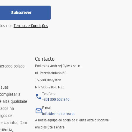
Subscrever
idos nos
Termos e Condições
.
Contacto
ercado polaco
Podlasiak Andrzej Cylwik sp. k.
ul. Przędzalniana 60
15-688 Białystok
 suas
NIP 966-216-01-21
Telefone
 completar a
+351 300 502 840
 alta qualidade
E-mail
zados na
info@banheiro-rea.pt
igos de
A nossa equipa de apoio ao cliente está disponível
 e cozinha. Com
em dias úteis entre:
riência,