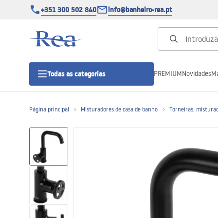
+351 300 502 840
info@banheiro-rea.pt
PREMIUM
Novidades
Ma
Todas as categorias
Página principal
Misturadores de casa de banho
Torneiras, misturad
Cabines de duche 90x90, 80x80 e
outras
Portas de duche
Bases de duche de casa de banho
Sumidouros de duche