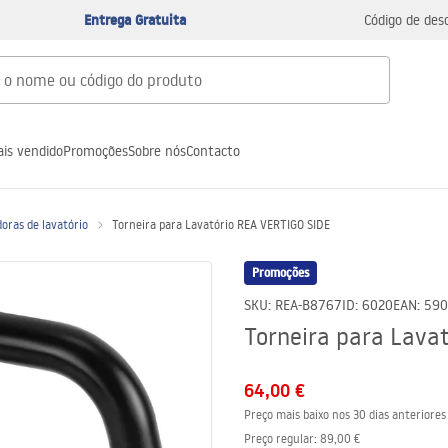
Entrega Gratuita
Código de des
is vendido
Promoções
Sobre nós
Contacto
oras de lavatório
Torneira para Lavatório REA VERTIGO SIDE
Promoções
SKU
:
REA-B8767
ID
:
6020
EAN
:
590
Torneira para Lava
64,00 €
Preço mais baixo nos 30 dias anteriores
Preço regular
:
89,00 €