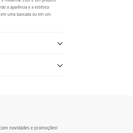
l e moderna. Este é um produto
do a aparência e a estética
tada em uma bancada ou em um
uções de montagem
.pdf
a
com novidades e promoções!