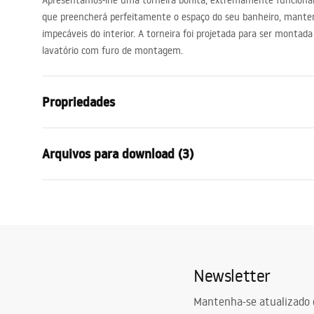
Apresentamos-lhe uma torneira bonita, extremamente funciona
acessórios de casa de banho
que preencherá perfeitamente o espaço do seu banheiro, manten
impecáveis ​​do interior. A torneira foi projetada para ser mon
lavatório com furo de montagem.
Propriedades
Tipo de Bateria
Lavatório
Arquivos para download (3)
Método de instalação
De bancada
Cor
Preto
Condições de garantia
Tipo de bica
Móvel
Instr
Warranty_Terms_and_Conditions_
faucet
Materiais
Latão
Faucets_-_5.pdf
Intervalo da goteira
160
mm
Newsletter
Altura
235
mm
Informações de segurança
Diâmetro da conexão
3/8 polegad
Safety_Information_Faucets.pdf
Mantenha-se atualizado 