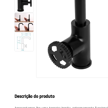
Sanitas, lavatórios
Lava-louças e lavatórios de casa
de banho
Cabinas de duche de casa de
banho
Misturadores de casa de banho
Chuveiros de casa de banho
Cozinha
Descrição do produto
Acessórios de casa de banho,