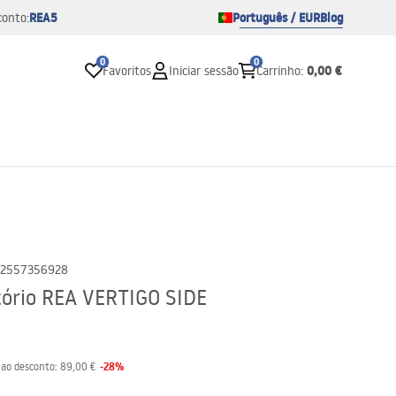
REA5
Português / EUR
Blog
conto:
0
0
0,00 €
Favoritos
Iniciar sessão
Carrinho
:
2557356928
tório REA VERTIGO SIDE
-
28
%
 ao desconto:
89,00 €