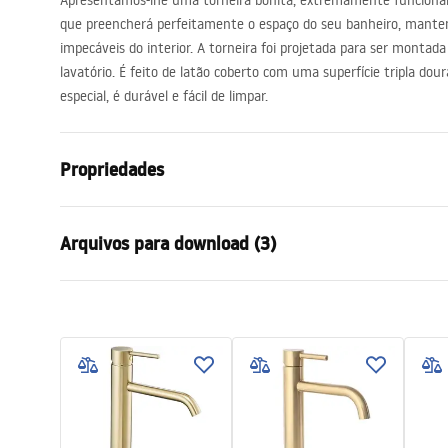
Apresentamos-lhe uma torneira bonita, extremamente funciona
acessórios de casa de banho
que preencherá perfeitamente o espaço do seu banheiro, manten
impecáveis ​​do interior. A torneira foi projetada para ser mont
lavatório. É feito de latão coberto com uma superfície tripla do
especial, é durável e fácil de limpar.
Propriedades
Tipo de Bateria
Lavatório
Arquivos para download (3)
Método de instalação
De bancada
Cor
Ouro escov
Condições de garantia
Tipo de bica
Fixa
Instr
Warranty_Terms_and_Conditions_
faucet
Materiais
Latão
Faucets_-_5.pdf
Intervalo da goteira
130
mm
Altura
280
mm
Informações de segurança
Technologia powłoki
PVD