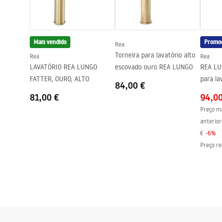
Safety_Information_Faucets.pdf
Diâmetro da conexão
3/8 polegad
Garantia
5 anos
Mais vendido
Promo
Rea
Torneira para lavatório alto
Rea
Rea
LAVATÓRIO REA LUNGO
escovado ouro REA LUNGO
REA LU
FATTER, OURO, ALTO
para la
84,00 €
81,00 €
94,0
Preço ma
anterior
€
-
6
%
Preço re