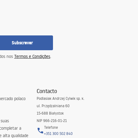
Subscrever
idos nos
Termos e Condições
.
Contacto
ercado polaco
Podlasiak Andrzej Cylwik sp. k.
ul. Przędzalniana 60
15-688 Białystok
 suas
NIP 966-216-01-21
Telefone
 completar a
+351 300 502 840
 alta qualidade