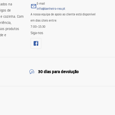
E-mail
zados na
info@banheiro-rea.pt
igos de
A nossa equipa de apoio ao cliente está disponível
 e cozinha. Com
em dias úteis entre:
riência,
7:00–15:30
sos produtos
Siga-nos
de e
30 dias para devolução