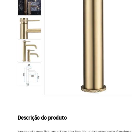
Sanitas, lavatórios
Lava-louças e lavatórios de casa
de banho
Cabinas de duche de casa de
banho
Misturadores de casa de banho
Chuveiros de casa de banho
Cozinha
Descrição do produto
Acessórios de casa de banho,