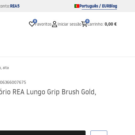
REA5
Português / EUR
Blog
conto:
0
0
0,00 €
Favoritos
Iniciar sessão
Carrinho
:
, alta
06366007675
ório REA Lungo Grip Brush Gold,