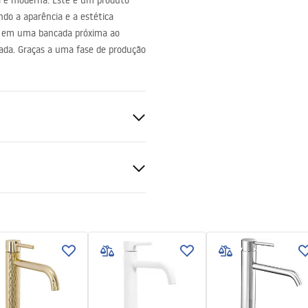
l e moderna. Este é um produto
do a aparência e a estética
ada em uma bancada próxima ao
urada. Graças a uma fase de produção
ado
uções de montagem
.pdf