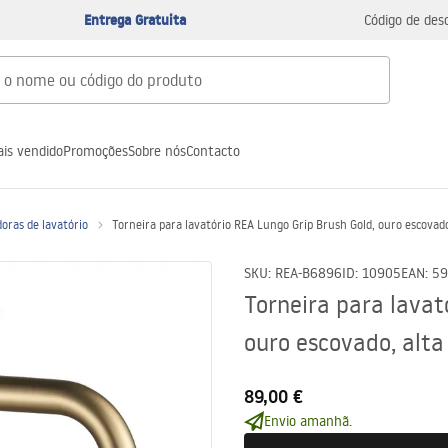
Entrega Gratuita
Código de des
is vendido
Promoções
Sobre nós
Contacto
oras de lavatório
Torneira para lavatório REA Lungo Grip Brush Gold, ouro escovado
SKU
:
REA-B6896
ID
:
10905
EAN
:
59
Torneira para lavat
ouro escovado, alta
89,00 €
Envio amanhã.