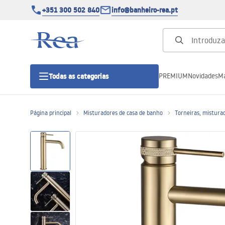
+351 300 502 840
info@banheiro-rea.pt
PREMIUM
Novidades
Ma
Todas as categorias
Página principal
Misturadores de casa de banho
Torneiras, misturad
Cabines de duche 90x90, 80x80 e
outras
Portas de duche
Bases de duche de casa de banho
Sumidouros de duche