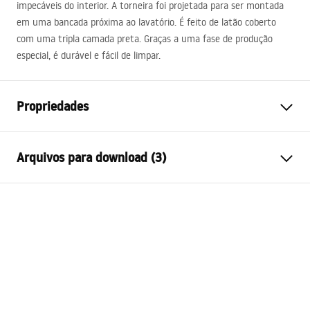
impecáveis ​​do interior. A torneira foi projetada para ser montada
em uma bancada próxima ao lavatório. É feito de latão coberto
com uma tripla camada preta. Graças a uma fase de produção
especial, é durável e fácil de limpar.
Propriedades
Tipo de Bateria
Lavatório
Arquivos para download (3)
Método de instalação
De bancada
Cor
Preto
Condições de garantia
Tipo de bica
Fixa
Warranty_Terms_and_Conditions_Faucets_-_5.pdf
Materiais
Latão
Intervalo da goteira
135
mm
Instruções de montagem
Altura
290
mm
faucet.pdf
Technologia powłoki
Electroplating