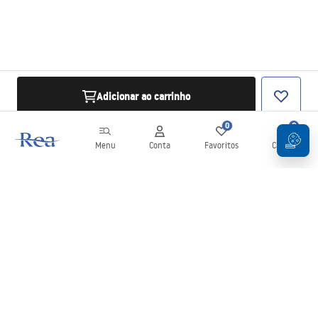
Adicionar ao carrinho
0
0
Menu
Conta
Favoritos
Carrinho
Newsletter
Mantenha-se atualizado com novidades e promoções!
Subscrever