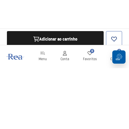
Adicionar ao carrinho
0
0
Menu
Conta
Favoritos
Carrinho
Newsletter
Mantenha-se atualizado com novidades e promoções!
Subscrever