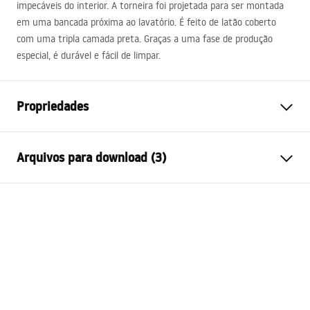
impecáveis ​​do interior. A torneira foi projetada para ser montada
em uma bancada próxima ao lavatório. É feito de latão coberto
com uma tripla camada preta. Graças a uma fase de produção
especial, é durável e fácil de limpar.
Propriedades
Tipo de Bateria
Lavatório
Arquivos para download (3)
Método de instalação
De bancada
Cor
Preto
Condições de garantia
Tipo de bica
Fixa
Warranty_Terms_and_Conditions_Faucets_-_5.pdf
Materiais
Latão
Intervalo da goteira
105
mm
Instruções de montagem
Altura
280
mm
faucet.pdf
Technologia powłoki
Electroplating