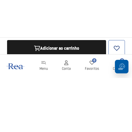
Adicionar ao carrinho
0
0
Menu
Conta
Favoritos
Carrinho
Newsletter
Mantenha-se atualizado com novidades e promoções!