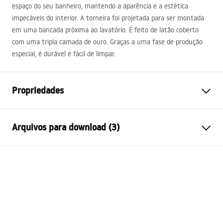
espaço do seu banheiro, mantendo a aparência e a estética
impecáveis ​​do interior. A torneira foi projetada para ser montada
em uma bancada próxima ao lavatório. É feito de latão coberto
com uma tripla camada de ouro. Graças a uma fase de produção
especial, é durável e fácil de limpar.
Propriedades
Tipo de Bateria
Lavatório
Arquivos para download (3)
Método de instalação
De bancada
Cor
Ouro escovado
Condições de garantia
Tipo de bica
Fixa
Warranty_Terms_and_Conditions_Faucets_-_5.pdf
Materiais
Latão
Intervalo da goteira
105
mm
Instruções de montagem
Altura
280
mm
faucet.pdf