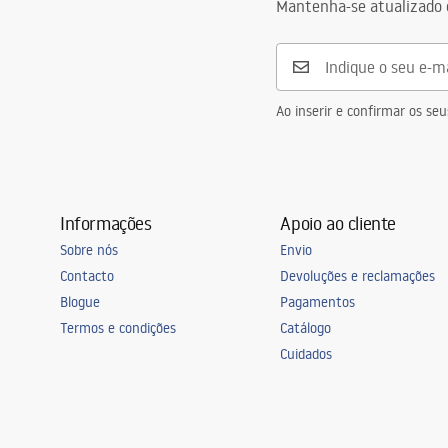
Safety_Information_Faucets.pdf
Mantenha-se atualizado 
Diâmetro da conexão
3/8 polegad
Garantia
5 anos
Ao inserir e confirmar os s
Informações
Apoio ao cliente
Sobre nós
Envio
Contacto
Devoluções e reclamações
Blogue
Pagamentos
Termos e condições
Catálogo
Cuidados