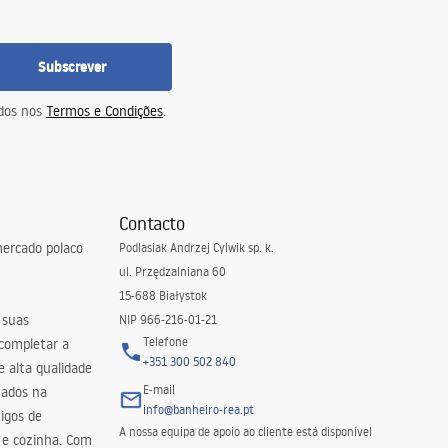
Subscrever
idos nos
Termos e Condições
.
Contacto
ercado polaco
Podlasiak Andrzej Cylwik sp. k.
ul. Przędzalniana 60
15-688 Białystok
 suas
NIP 966-216-01-21
Telefone
 completar a
+351 300 502 840
 alta qualidade
E-mail
zados na
info@banheiro-rea.pt
igos de
A nossa equipa de apoio ao cliente está disponível
 e cozinha. Com