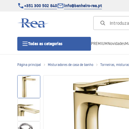
+351 300 502 840
info@banheiro-rea.pt
PREMIUM
Novidades
Ma
Todas as categorias
Página principal
Misturadores de casa de banho
Torneiras, misturad
Cabines de duche 90x90, 80x80 e
outras
Portas de duche
Bases de duche de casa de banho
Sumidouros de duche