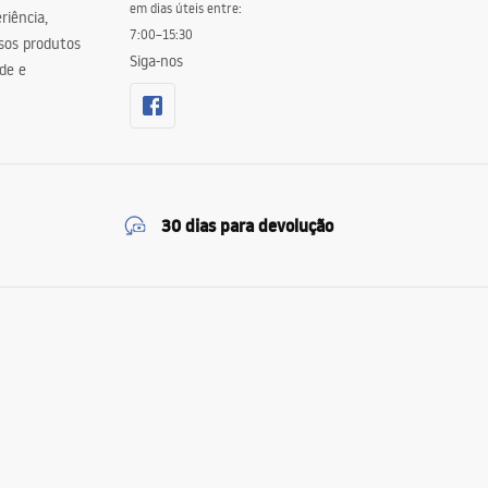
em dias úteis entre:
riência,
7:00–15:30
sos produtos
Siga-nos
de e
30 dias para devolução