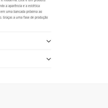
l e moderna. Este é um produto
do a aparência e a estética
ada em uma bancada próxima ao
ro. Graças a uma fase de produção
uções de montagem
.pdf