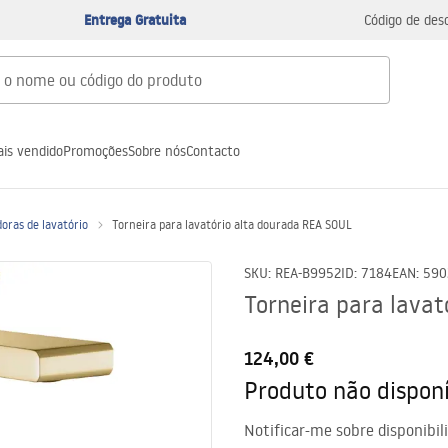
Entrega Gratuita
Código de des
is vendido
Promoções
Sobre nós
Contacto
oras de lavatório
Torneira para lavatório alta dourada REA SOUL
SKU
:
REA-B9952
ID
:
7184
EAN
:
590
Torneira para lava
124,00 €
Produto não disponí
Notificar-me sobre disponibil