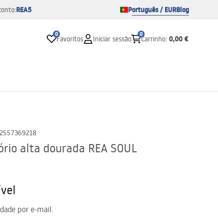
REA5
Português / EUR
Blog
conto:
0
0
0,00 €
Favoritos
Iniciar sessão
Carrinho
:
2557369218
tório alta dourada REA SOUL
vel
idade por e-mail.