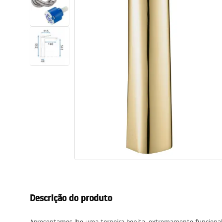
Sanitas, lavatórios
Lava-louças e lavatórios de casa
de banho
Cabinas de duche de casa de
banho
Misturadores de casa de banho
Chuveiros de casa de banho
Cozinha
Descrição do produto
Acessórios de casa de banho,