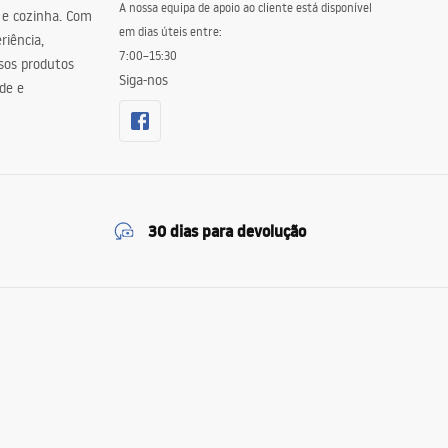
A nossa equipa de apoio ao cliente está disponível
 e cozinha. Com
em dias úteis entre:
riência,
7:00–15:30
sos produtos
Siga-nos
de e
30 dias para devolução