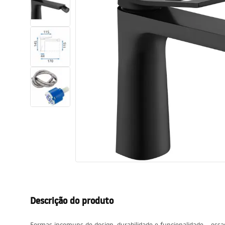
Sanitas, lavatórios
Lava-louças e lavatórios de casa
de banho
Cabinas de duche de casa de
banho
Misturadores de casa de banho
Chuveiros de casa de banho
Cozinha
Descrição do produto
Acessórios de casa de banho,