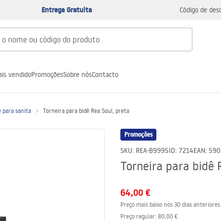
Entrega Gratuita
Código de des
is vendido
Promoções
Sobre nós
Contacto
 para sanita
Torneira para bidê Rea Soul, preta
Promoções
SKU
:
REA-B9995
ID
:
7214
EAN
:
590
Torneira para bidê 
64,00 €
Preço mais baixo nos 30 dias anteriores
Preço regular
:
80,00 €