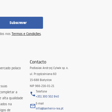
Subscrever
idos nos
Termos e Condições
.
Contacto
ercado polaco
Podlasiak Andrzej Cylwik sp. k.
ul. Przędzalniana 60
15-688 Białystok
 suas
NIP 966-216-01-21
Telefone
 completar a
+351 300 502 840
 alta qualidade
E-mail
zados na
info@banheiro-rea.pt
igos de