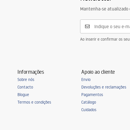
Technologia powłoki
Electroplati
Mantenha-se atualizado 
Diâmetro da conexão
3/8 polegad
Ao inserir e confirmar os s
Informações
Apoio ao cliente
Sobre nós
Envio
Contacto
Devoluções e reclamações
Blogue
Pagamentos
Termos e condições
Catálogo
Cuidados