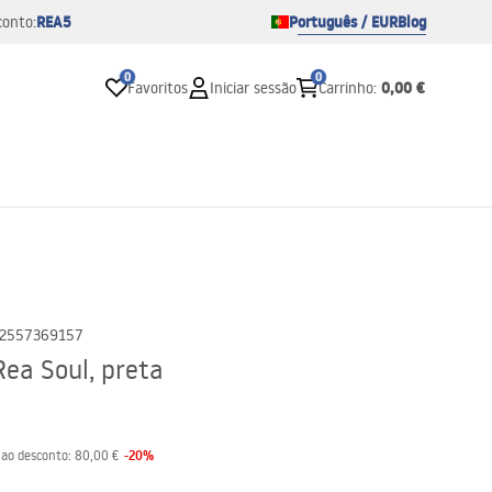
REA5
Português / EUR
Blog
conto:
0
0
0,00 €
Favoritos
Iniciar sessão
Carrinho
:
2557369157
Rea Soul, preta
-
20
%
 ao desconto:
80,00 €