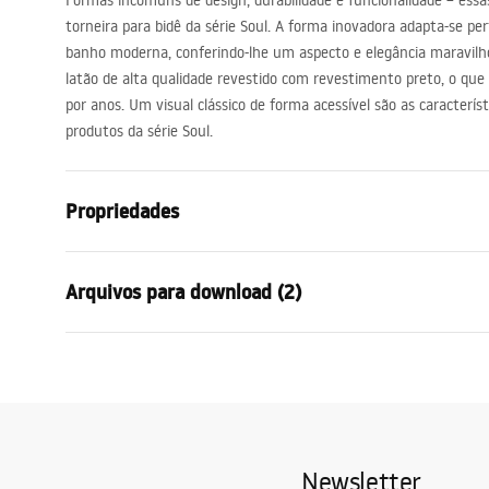
Formas incomuns de design, durabilidade e funcionalidade – ess
acessórios de casa de banho
torneira para bidê da série Soul. A forma inovadora adapta-se p
banho moderna, conferindo-lhe um aspecto e elegância maravilho
latão de alta qualidade revestido com revestimento preto, o que 
por anos. Um visual clássico de forma acessível são as caracterí
produtos da série Soul.
Propriedades
Tipo de Bateria
Bidé
Arquivos para download (2)
Método de instalação
De bancada
Cor
Preto
Condi
Tipo de bica
Fixa
Instruções de montagem
Warra
Faucet.pdf
Materiais
Latão
Faucet
Intervalo da goteira
125
mm
Newsletter
Altura
145
mm