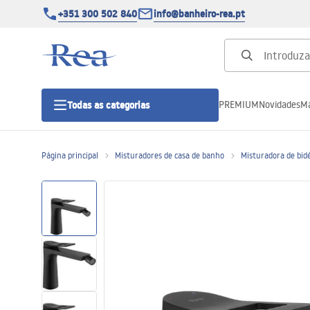
+351 300 502 840
info@banheiro-rea.pt
PREMIUM
Novidades
Ma
Todas as categorias
Página principal
Misturadores de casa de banho
Misturadora de bidé
Cabines de duche 90x90, 80x80 e
outras
Portas de duche
Bases de duche de casa de banho
Sumidouros de duche