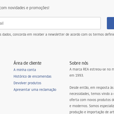
ng
com novidades e promoções!
a
eus dados, concorda em receber a newsletter de acordo com os termos defin
Área de cliente
Sobre nós
A marca REA estreou-se no m
A minha conta
em 1993.
Histórico de encomendas
Devolver produtos
Desde então, em resposta às
Apresentar uma reclamação
necessidades, temos vindo a
oferta com novos produtos de
e modernos. Somos especiali
produção e importação de art