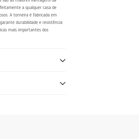
as são as maiores vantagens da
erfeitamente a qualquer casa de
sos. A torneira é fabricada em
garante durabilidade e resistência
sticas mais importantes dos
ções de garantia
nty_Terms_and_Conditions_
s_-_5.pdf