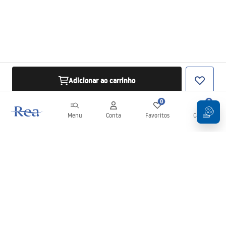
Adicionar ao carrinho
0
0
Menu
Conta
Favoritos
Carrinho
Newsletter
Mantenha-se atualizado com novidades e promoções!