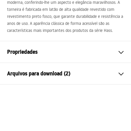
moderna, conferindo-lhe um aspecto e elegância maravilhosos. A
torneira é fabricada em latão de alta qualidade revestido com
revestimento preto fosco, que garante durabilidade e resistência a
anos de uso. A aparência clássica de forma acessível são as
características mais importantes dos produtos da série Hass.
Propriedades
Tipo de Bateria
Bidé
Arquivos para download (2)
Método de instalação
De bancada
Cor
Preto
Instruções de montagem
Tipo de bica
Móvel
Faucet.pdf
Materiais
Latão
Intervalo da goteira
105
mm
Condições de garantia
Altura
145
mm
Warranty_Terms_and_Conditions_Faucets_-_5.pdf