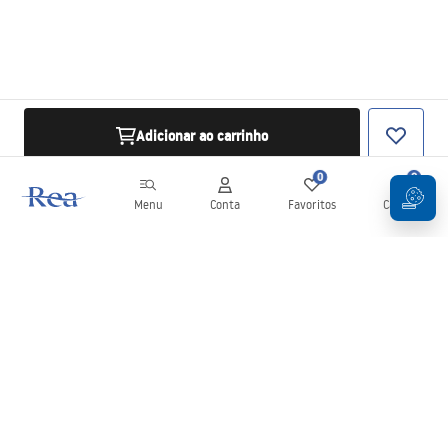
Adicionar ao carrinho
0
0
Menu
Conta
Favoritos
Carrinho
Newsletter
Mantenha-se atualizado com novidades e promoções!
Subscrever