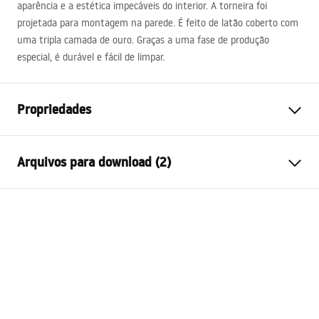
aparência e a estética impecáveis ​​do interior. A torneira foi
projetada para montagem na parede. É feito de latão coberto com
uma tripla camada de ouro. Graças a uma fase de produção
especial, é durável e fácil de limpar.
Propriedades
Tipo de Bateria
Banheira
Arquivos para download (2)
Método de instalação
De parede
Cor
Ouro
Instruções de montagem
Tipo de bica
Fixa
Faucet.pdf
Materiais
Latão, ABS
Intervalo da goteira
175
mm
Condições de garantia
Altura
115
mm
Warranty_Terms_and_Conditions_Faucets_-_5.pdf
Technologia powłoki
PVD