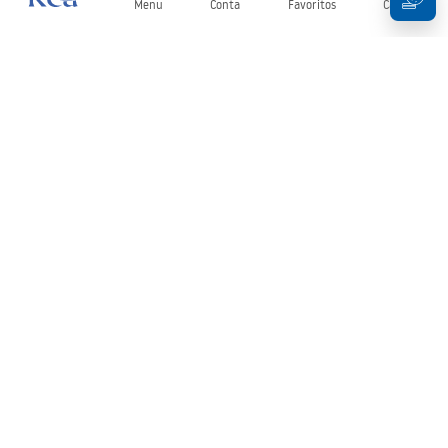
Menu
Conta
Favoritos
Carrinho
Newsletter
Mantenha-se atualizado com novidades e promoções!
Subscrever
Ao inserir e confirmar os seus dados, concorda em receber a
newsletter de acordo com os termos definidos nos
Termos e
Condições
.