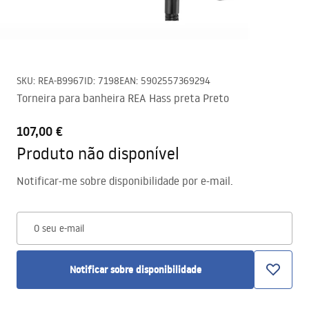
SKU
:
REA-B9967
ID
:
7198
EAN
:
5902557369294
Torneira para banheira REA Hass preta Preto
107,00 €
Produto não disponível
Notificar-me sobre disponibilidade por e-mail.
O seu e-mail
Notificar sobre disponibilidade