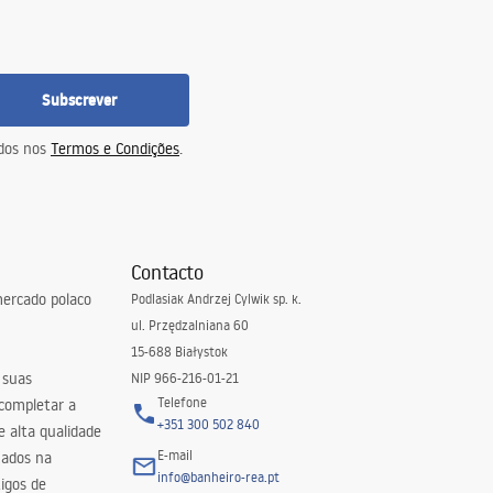
Subscrever
idos nos
Termos e Condições
.
Contacto
ercado polaco
Podlasiak Andrzej Cylwik sp. k.
ul. Przędzalniana 60
15-688 Białystok
 suas
NIP 966-216-01-21
Telefone
 completar a
+351 300 502 840
 alta qualidade
E-mail
zados na
info@banheiro-rea.pt
igos de