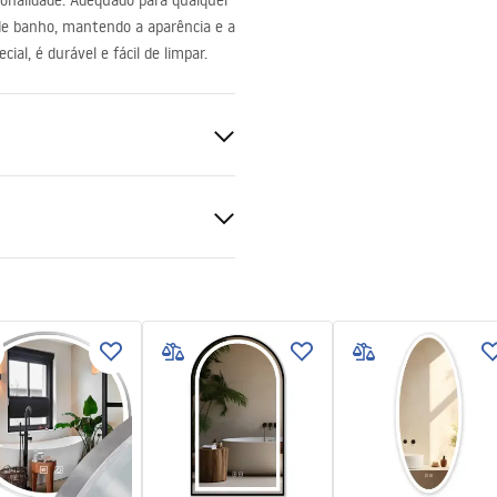
ionalidade. Adequado para qualquer
de banho, mantendo a aparência e a
ial, é durável e fácil de limpar.
ções de garantia
nty_Terms_and_Conditions_
s_-_5.pdf
ng
a