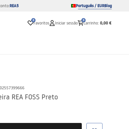
REA5
Português / EUR
Blog
conto:
0
0
0,00 €
Favoritos
Iniciar sessão
Carrinho
:
02557399666
eira REA FOSS Preto