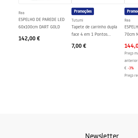
Distância entre ligações
150
mm
Promoções
Promo
Rea
Garantia
5 anos
ESPELHO DE PAREDE LED
Tutumi
Rea
60x100cm DART GOLD
Tapete de carrinho dupla
ESPELH
face 4 em 1 Pontos
70cm 
142,00 €
Brancos/Cinzentos
7,00 €
144,
Preço ma
anterior
€
-
3
%
Preço re
Newsletter