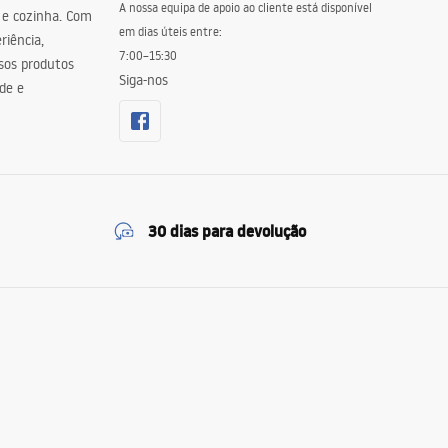
A nossa equipa de apoio ao cliente está disponível
 e cozinha. Com
em dias úteis entre:
riência,
7:00–15:30
sos produtos
Siga-nos
de e
30 dias para devolução