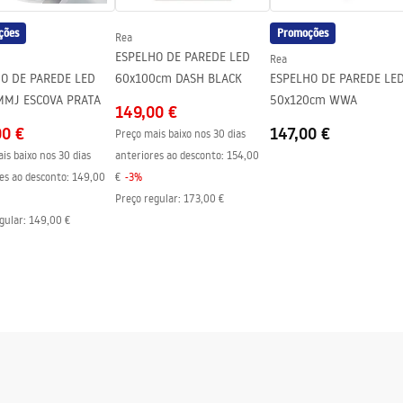
ções
Promoções
Rea
ESPELHO DE PAREDE LED
Rea
O DE PAREDE LED
60x100cm DASH BLACK
ESPELHO DE PAREDE LE
MMJ ESCOVA PRATA
50x120cm WWA
149,00 €
00 €
147,00 €
Preço mais baixo nos 30 dias
is baixo nos 30 dias
anteriores ao desconto:
154,00
es ao desconto:
149,00
€
-
3
%
Preço regular
:
173,00 €
gular
:
149,00 €