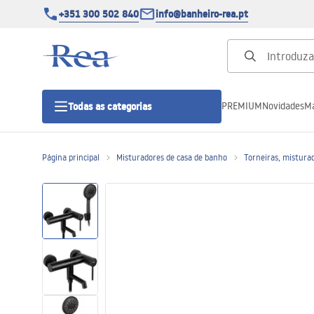
+351 300 502 840
info@banheiro-rea.pt
PREMIUM
Novidades
Ma
Todas as categorias
Página principal
Misturadores de casa de banho
Torneiras, mistura
Cabines de duche 90x90, 80x80 e
outras
Portas de duche
Bases de duche de casa de banho
Sumidouros de duche