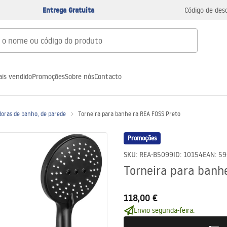
Entrega Gratuita
Código de des
is vendido
Promoções
Sobre nós
Contacto
doras de banho, de parede
Torneira para banheira REA FOSS Preto
Promoções
SKU
:
REA-B5099
ID
:
10154
EAN
:
59
Torneira para banh
118,00 €
Envio segunda-feira.