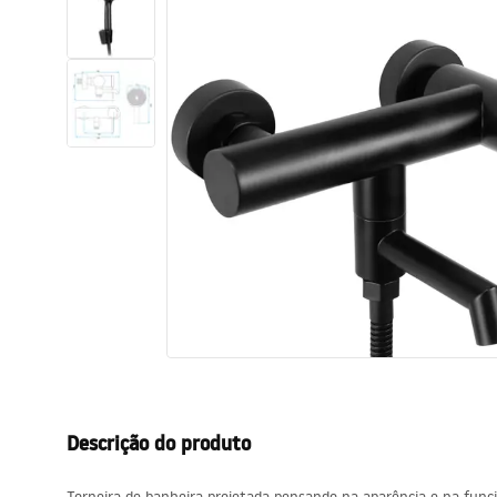
Sanitas, lavatórios
Lava-louças e lavatórios de casa
de banho
Cabinas de duche de casa de
banho
Misturadores de casa de banho
Chuveiros de casa de banho
Cozinha
Descrição do produto
Acessórios de casa de banho,