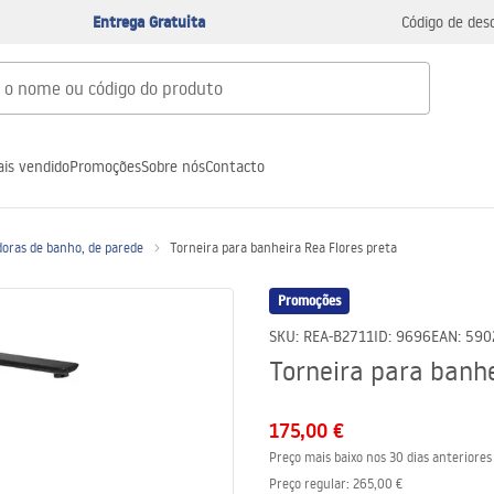
Entrega Gratuita
Código de des
is vendido
Promoções
Sobre nós
Contacto
doras de banho, de parede
Torneira para banheira Rea Flores preta
Promoções
SKU
:
REA-B2711
ID
:
9696
EAN
:
590
Torneira para banhe
175,00 €
Preço mais baixo nos 30 dias anteriores
Preço regular
:
265,00 €