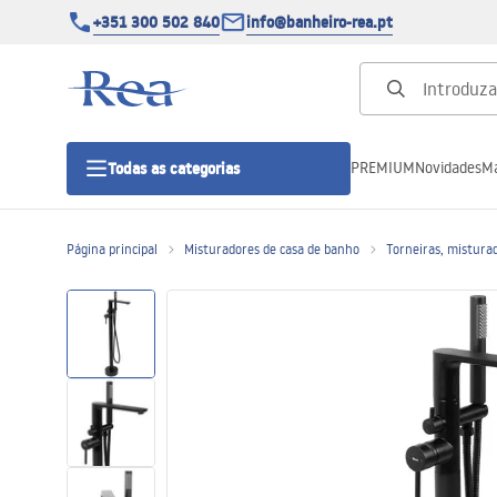
+351 300 502 840
info@banheiro-rea.pt
PREMIUM
Novidades
Ma
Todas as categorias
Página principal
Misturadores de casa de banho
Torneiras, mistura
Cabines de duche 90x90, 80x80 e
outras
Portas de duche
Bases de duche de casa de banho
Sumidouros de duche