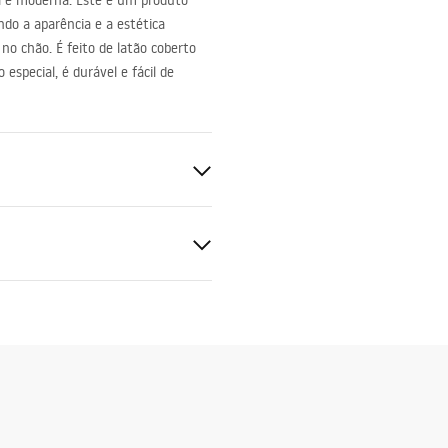
l e moderna. Este é um produto
do a aparência e a estética
 no chão. É feito de latão coberto
special, é durável e fácil de
ukcja montażu
kcja montażu - bateria
el, Latão
wa Hass.pdf
ng