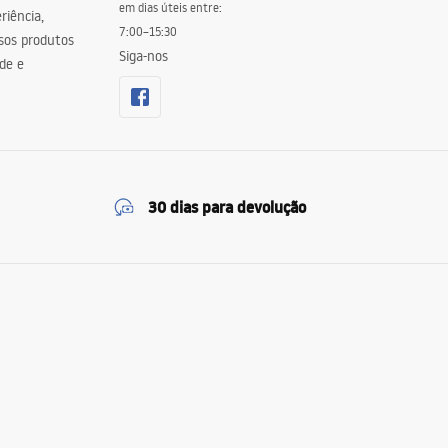
em dias úteis entre:
riência,
7:00–15:30
sos produtos
Siga-nos
de e
30 dias para devolução