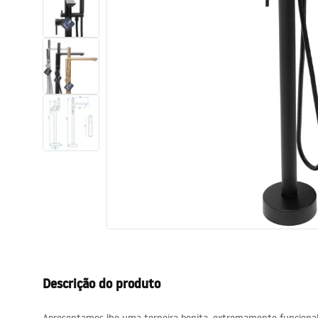
Sanitas, lavatórios
Lava-louças e lavatórios de casa
de banho
Cabinas de duche de casa de
banho
Misturadores de casa de banho
Chuveiros de casa de banho
Cozinha
Descrição do produto
Acessórios de casa de banho,