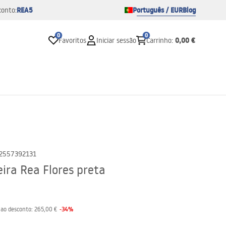
REA5
Português / EUR
Blog
conto:
0
0
0,00 €
Favoritos
Iniciar sessão
Carrinho
:
2557392131
ira Rea Flores preta
-
34
%
 ao desconto:
265,00 €