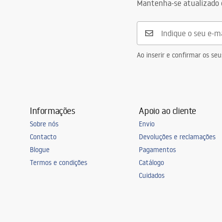
Warranty_Terms_and_Conditions_
Mantenha-se atualizado 
Faucets_-_5.pdf
Diâmetro da conexão
19 mm
Garantia
24 meses
Ao inserir e confirmar os s
Informações
Apoio ao cliente
Sobre nós
Envio
Contacto
Devoluções e reclamações
Blogue
Pagamentos
Termos e condições
Catálogo
Cuidados