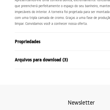
Apresentamos-lhe uma torneira bonita, extremamente funciona
acessórios de casa de banho
que preencherá perfeitamente o espaço do seu banheiro, manten
impecáveis ​​do interior. A torneira foi projetada para ser montada
com uma tripla camada de cromo. Graças a uma fase de produção e
limpar. Convidamos você a conhecer nossa oferta.
Propriedades
Tipo de Bateria
Banheira
Arquivos para download (3)
Método de instalação
De chão
Cor
Preto
Instr
Tipo de bica
Móvel
Instrukcja baterii
instru
instrukcja zestawy jezyki.pdf
Materiais
Aço inoxidáv
wanno
Intervalo da goteira
200
mm
Newsletter
Altura
910
mm
Condições de garantia
Technologia powłoki
Electroplati