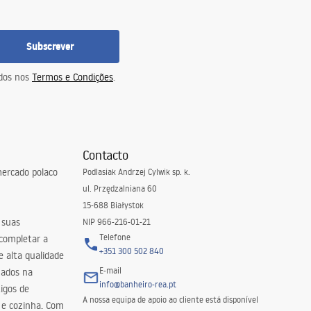
Subscrever
idos nos
Termos e Condições
.
Contacto
ercado polaco
Podlasiak Andrzej Cylwik sp. k.
ul. Przędzalniana 60
15-688 Białystok
 suas
NIP 966-216-01-21
Telefone
 completar a
+351 300 502 840
 alta qualidade
E-mail
zados na
info@banheiro-rea.pt
igos de
A nossa equipa de apoio ao cliente está disponível
 e cozinha. Com