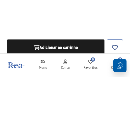
Adicionar ao carrinho
0
0
Menu
Conta
Favoritos
Carrinho
Newsletter
Mantenha-se atualizado com novidades e promoções!