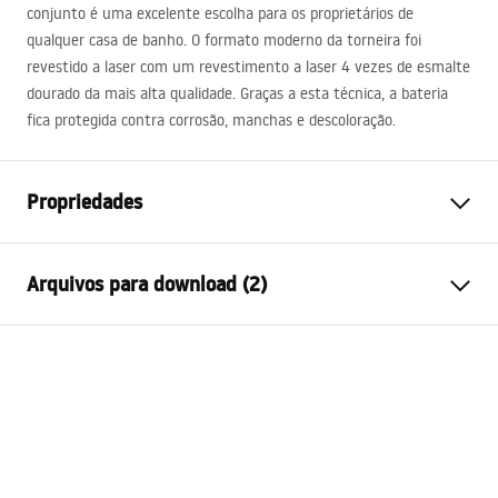
conjunto é uma excelente escolha para os proprietários de
qualquer casa de banho. O formato moderno da torneira foi
revestido a laser com um revestimento a laser 4 vezes de esmalte
dourado da mais alta qualidade. Graças a esta técnica, a bateria
fica protegida contra corrosão, manchas e descoloração.
Propriedades
Tipo de Bateria
Banheira
Arquivos para download (2)
Método de instalação
De parede
Cor
Ouro
Instruções de montagem
Tipo de bica
Fixa
Faucet.pdf
Materiais
Latão
Intervalo da goteira
190
mm
Condições de garantia
Altura
105
mm
Warranty_Terms_and_Conditions_Faucets_-_5.pdf