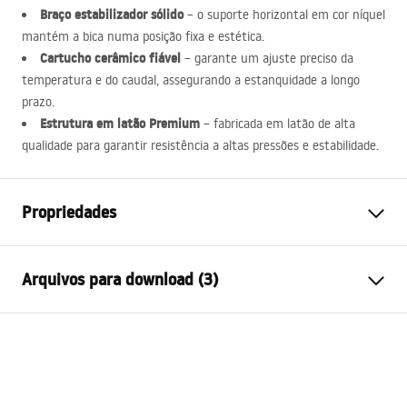
Braço estabilizador sólido
– o suporte horizontal em cor níquel
mantém a bica numa posição fixa e estética.
Cartucho cerâmico fiável
– garante um ajuste preciso da
temperatura e do caudal, assegurando a estanquidade a longo
prazo.
Estrutura em latão Premium
– fabricada em latão de alta
qualidade para garantir resistência a altas pressões e estabilidade.
Propriedades
Tipo de Bateria
Torneira de cozinha
Arquivos para download (3)
Método de instalação
De bancada
Cor
Preto, Aço escovado
Instruções de montagem
Tipo de bica
Móvel, Flexível
Faucet.pdf
Materiais
Latão
Intervalo da goteira
190
mm