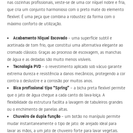
nas cozinhas profissionais, veste-se de uma cor níquel nobre e fria,
que cria um conjunto harmonioso com o preto mate do elemento
flexível. É uma peça que combina a robustez da forma com o
máximo conforto de utilização.
Acabamento Níquel Escovado
– uma superfície subtil e
acetinada de tom frio, que constitui uma alternativa elegante ao
cromado clássico. Graças ao processo de escovagem, as manchas
de água e as dedadas são muito menos visíveis.
Tecnologia
PVD
– o revestimento aplicado sob vácuo garante
extrema dureza e resistência a danos mecânicos, protegendo a cor
contra o deslustre e a corrosão por muitos anos.
Bica profissional tipo “Spring”
– a bicha preta flexível permite
que o jato de água chegue a cada canto do lava-loiça. A
flexibilidade da estrutura facilita a lavagem de tabuleiros grandes
ou o enchimento de panelas altas.
Chuveiro de dupla função
– um botão no manípulo permite
mudar instantaneamente o tipo de jato: de arejado ideal para
lavar as mãos, a um jato de chuveiro forte para lavar vegetais.