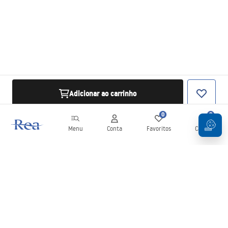
Adicionar ao carrinho
0
0
Menu
Conta
Favoritos
Carrinho
Newsletter
Mantenha-se atualizado com novidades e promoções!