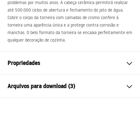
problemas por muitos anos. A cabeça cerâmica permitirá realizar
até 500.000 ciclos de abertura e fechamento do jato de água.
Cobrir o corpo da torneira com camadas de cromo confere à
torneira uma aparência única e a protege contra corrosão e
manchas. O belo formato da torneira se encaixa perfeitamente em
qualquer decoração de cozinha.
Propriedades
Tipo de Bateria
Torneira de cozinha
Arquivos para download (3)
Método de instalação
De bancada
Cor
Cromado
Instruções de montagem
Tipo de bica
Móvel
Faucet.pdf
Materiais
Latão
Intervalo da goteira
180
mm
Certificado higiénico
Altura
330
mm