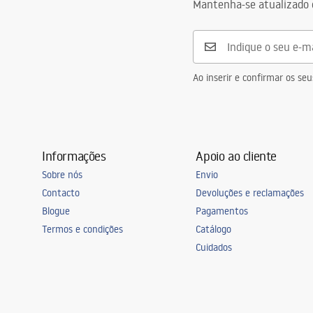
Safety_Information_Faucets.pdf
Mantenha-se atualizado 
Diâmetro da conexão
3/8 polegad
Garantia
5 anos
Ao inserir e confirmar os s
Informações
Apoio ao cliente
Sobre nós
Envio
Contacto
Devoluções e reclamações
Blogue
Pagamentos
Termos e condições
Catálogo
Cuidados