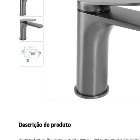
Sanitas, lavatórios
Lava-louças e lavatórios de casa
de banho
Cabinas de duche de casa de
banho
Misturadores de casa de banho
Chuveiros de casa de banho
Cozinha
Descrição do produto
Acessórios de casa de banho,