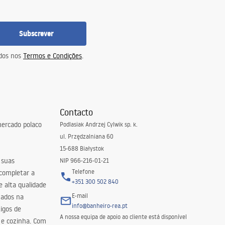
Subscrever
idos nos
Termos e Condições
.
Contacto
ercado polaco
Podlasiak Andrzej Cylwik sp. k.
ul. Przędzalniana 60
15-688 Białystok
 suas
NIP 966-216-01-21
Telefone
 completar a
+351 300 502 840
 alta qualidade
E-mail
zados na
info@banheiro-rea.pt
igos de
A nossa equipa de apoio ao cliente está disponível
 e cozinha. Com