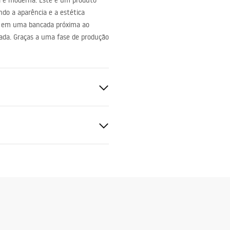
l e moderna. Este é um produto
do a aparência e a estética
ada em uma bancada próxima ao
urada. Graças a uma fase de produção
uções de montagem
.pdf