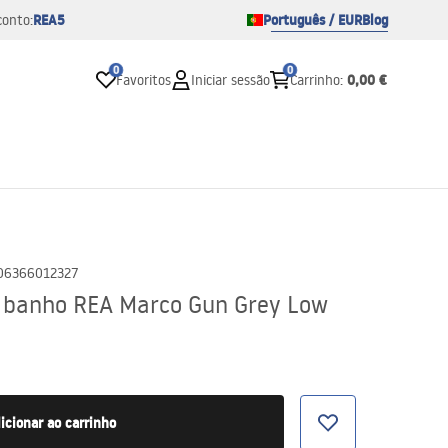
REA5
Português / EUR
Blog
conto:
0
0
0,00 €
Favoritos
Iniciar sessão
Carrinho
:
06366012327
e banho REA Marco Gun Grey Low
icionar ao carrinho