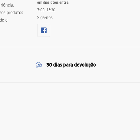
em dias úteis entre:
riência,
7:00–15:30
sos produtos
Siga-nos
de e
30 dias para devolução