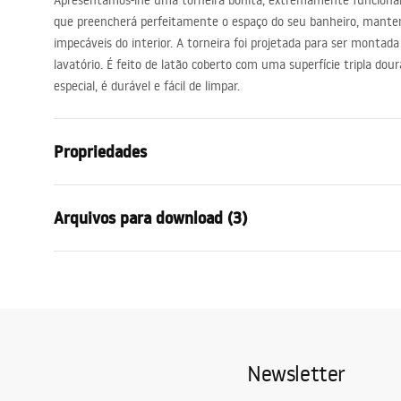
Apresentamos-lhe uma torneira bonita, extremamente funciona
acessórios de casa de banho
que preencherá perfeitamente o espaço do seu banheiro, manten
impecáveis ​​do interior. A torneira foi projetada para ser mont
lavatório. É feito de latão coberto com uma superfície tripla do
especial, é durável e fácil de limpar.
Propriedades
Tipo de Bateria
Lavatório
Arquivos para download (3)
Método de instalação
De bancada
Cor
Titânio
Condições de garantia
Tipo de bica
Fixa
Instr
Warranty_Terms_and_Conditions_
faucet
Materiais
Latão
Faucets_-_5.pdf
Intervalo da goteira
100
mm
Newsletter
Altura
150
mm
Informações de segurança
Technologia powłoki
PVD