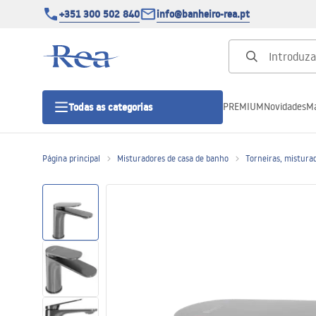
+351 300 502 840
info@banheiro-rea.pt
PREMIUM
Novidades
Ma
Todas as categorias
Página principal
Misturadores de casa de banho
Torneiras, misturad
Cabines de duche 90x90, 80x80 e
outras
Portas de duche
Bases de duche de casa de banho
Sumidouros de duche