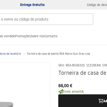
Entrega Gratuita
Código de des
is vendido
Promoções
Sobre nós
Contacto
oras de lavatório
Torneira de casa de banho REA Marco Gun Grey Low
SKU
:
REA-B5061
ID
:
11119
EAN
:
59
Torneira de casa d
88,00 €
Envio amanhã.
Ad