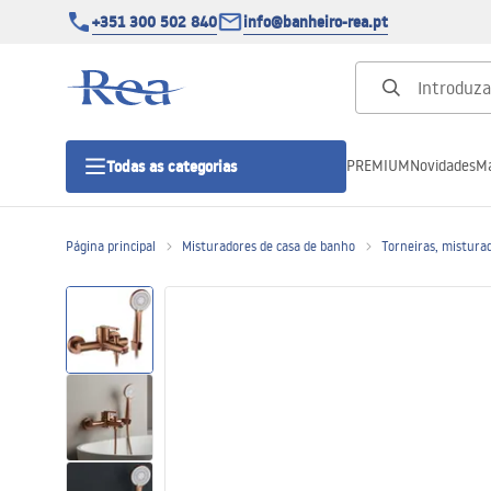
+351 300 502 840
info@banheiro-rea.pt
PREMIUM
Novidades
Ma
Todas as categorias
Página principal
Misturadores de casa de banho
Torneiras, mistura
Cabines de duche 90x90, 80x80 e
outras
Portas de duche
Bases de duche de casa de banho
Sumidouros de duche