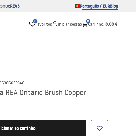
REA5
Português / EUR
Blog
conto:
0
0
0,00 €
Favoritos
Iniciar sessão
Carrinho
:
06366022340
ra REA Ontario Brush Copper
icionar ao carrinho