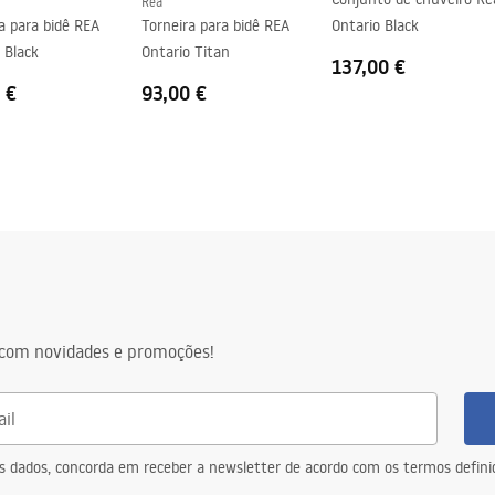
Rea
a para bidê REA
Torneira para bidê REA
Ontario Black
 Black
Ontario Titan
137,00 €
 €
93,00 €
com novidades e promoções!
eus dados, concorda em receber a newsletter de acordo com os termos defin