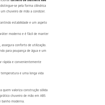
torneira de banheira Rea
ncional
distingue-se pela forma cilíndrica
i um chuveiro de mão a condizer.
arantindo estabilidade e um aspeto
áter moderno e é fácil de manter
, assegura conforto de utilização.
buindo para poupança de água e um
ar rápida e convenientemente
a temperatura e uma longa vida
a quem valoriza construção sólida
 prático chuveiro de mão em
ABS
de banho moderna.