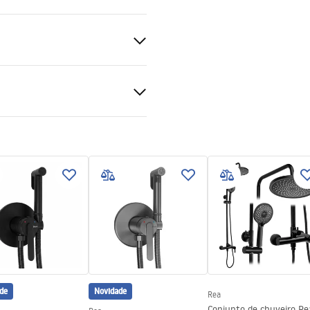
ado
ki bezpieczeństwa
KI BEZPIECZENSTWA
E.pdf
a
de
Novidade
Rea
Conjunto de chuveiro Re