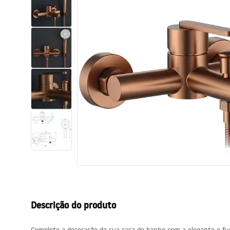
Sanitas, lavatórios
Lava-louças e lavatórios de casa
de banho
Cabinas de duche de casa de
banho
Misturadores de casa de banho
Chuveiros de casa de banho
Cozinha
Descrição do produto
Acessórios de casa de banho,