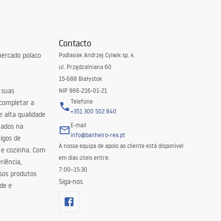
Contacto
ercado polaco
Podlasiak Andrzej Cylwik sp. k.
ul. Przędzalniana 60
15-688 Białystok
 suas
NIP 966-216-01-21
Telefone
 completar a
+351 300 502 840
 alta qualidade
E-mail
zados na
info@banheiro-rea.pt
igos de
A nossa equipa de apoio ao cliente está disponível
 e cozinha. Com
em dias úteis entre:
riência,
7:00–15:30
sos produtos
Siga-nos
de e