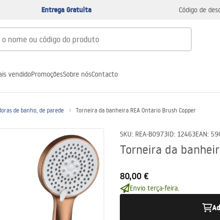
Entrega Gratuita
Código de des
is vendido
Promoções
Sobre nós
Contacto
doras de banho, de parede
Torneira da banheira REA Ontario Brush Copper
SKU
:
REA-B0973
ID
:
12463
EAN
:
59
Torneira da banhei
80,00 €
Envio terça-feira.
Ad