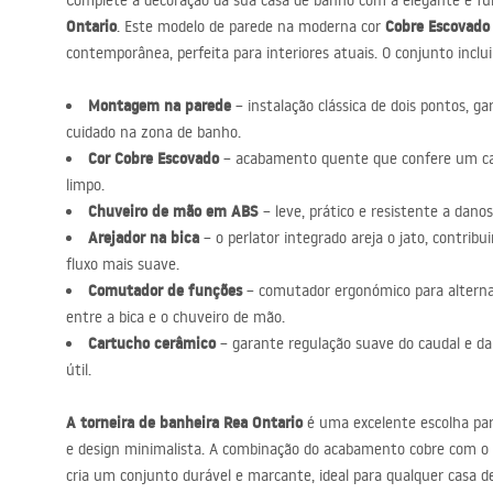
Complete a decoração da sua casa de banho com a elegante e fu
acessórios de casa de banho
Ontario
Cobre Escovado
. Este modelo de parede na moderna cor
contemporânea, perfeita para interiores atuais. O conjunto inclu
Montagem na parede
– instalação clássica de dois pontos, g
cuidado na zona de banho.
Cor Cobre Escovado
– acabamento quente que confere um car
limpo.
Chuveiro de mão em
ABS
– leve, prático e resistente a danos
Arejador na bica
– o perlator integrado areja o jato, contri
fluxo mais suave.
Comutador de funções
– comutador ergonómico para altern
entre a bica e o chuveiro de mão.
Cartucho cerâmico
– garante regulação suave do caudal e d
útil.
A torneira de banheira Rea Ontario
é uma excelente escolha par
e design minimalista. A combinação do acabamento cobre com o
cria um conjunto durável e marcante, ideal para qualquer casa 