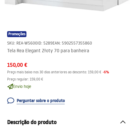
Promoções
SKU
:
REA-W5600
ID
:
5289
EAN
:
5902557355860
Tela Rea Elegant Złoty 70 para banheira
150,00 €
-
6
%
Preço mais baixo nos 30 dias anteriores ao desconto:
159,00 €
Preço regular
:
159,00 €
Envio hoje
Perguntar sobre o produto
Descrição do produto