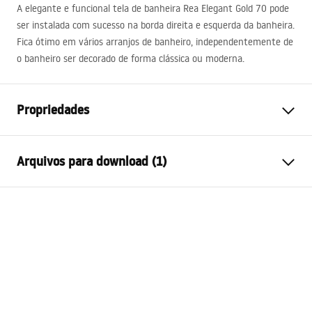
A elegante e funcional tela de banheira Rea Elegant Gold 70 pode
ser instalada com sucesso na borda direita e esquerda da banheira.
Fica ótimo em vários arranjos de banheiro, independentemente de
o banheiro ser decorado de forma clássica ou moderna.
Propriedades
Tipo
Fixa
Arquivos para download (1)
Materiais
Alumínio , Temperado
Cor
Ouro
Condições de garantia
Largura
700
mm
Warranty_Terms_and_Conditions_-
Altura
1400
mm
_Shower_Doors__Enclosures__Panels__Bath_Screens_-
Espessura do vidro
5
mm
_24.pdf
Cor do vidro
Transparente
Número de segmentos
1 folha