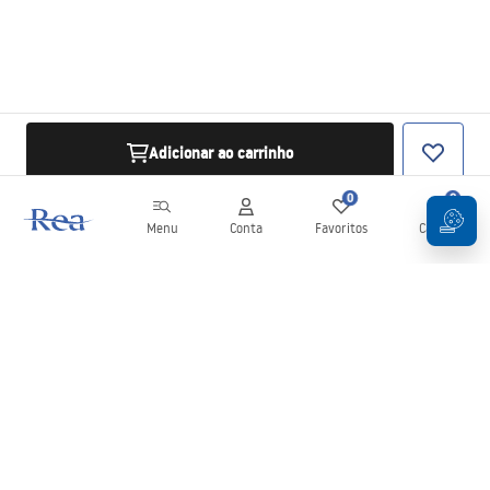
Adicionar ao carrinho
0
0
Menu
Conta
Favoritos
Carrinho
Newsletter
Mantenha-se atualizado com novidades e promoções!