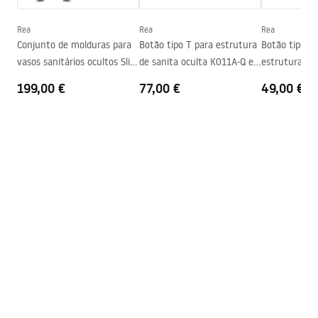
Altura
325
mm
Espaçamento dos parafusos de
180
mm
Rea
Rea
Rea
Instruções de montagem
montagem
Conjunto de molduras para
Botão tipo T para estrutura
Botão tipo H
WC.pdf
vasos sanitários ocultos Slim
de sanita oculta K011A-Q e
estrutura de 
Tampa incluída
Sim, na cor da sanita
024N
Slim024N Rea Titan
K011A-Q e Sl
199,00 €
77,00 €
49,00 €