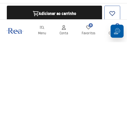
Adicionar ao carrinho
0
0
Menu
Conta
Favoritos
Carrinho
Newsletter
Mantenha-se atualizado com novidades e promoções!
Subscrever
Ao inserir e confirmar os seus dados, concorda em receber a
newsletter de acordo com os termos definidos nos
Termos e