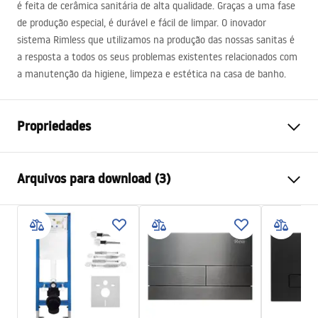
é feita de cerâmica sanitária de alta qualidade. Graças a uma fase
de produção especial, é durável e fácil de limpar. O inovador
sistema Rimless que utilizamos na produção das nossas sanitas é
a resposta a todos os seus problemas existentes relacionados com
a manutenção da higiene, limpeza e estética na casa de banho.
Propriedades
Método de instalação
Suspensa
Arquivos para download (3)
Sistema de descarga
Rimless Tornado
Cor
Efeito pedra
Atest higieniczny
Acabamento
Brilhante
ATEST-higieniczny.pdf
Materiais
Cerâmica sanitária
Comprimento
490
mm
Instrukcja montażu video
Largura
370
mm
instrukcja-montażu-misy-wc-video.mp4