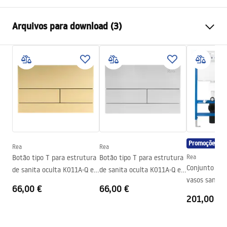
Método de instalação
Suspensa
Arquivos para download (3)
Sistema de descarga
Rimless (sem rebordo)
Cor
Efeito pedra
Atest higieniczny
Acabamento
Fosco
ATEST-higieniczny.pdf
Materiais
Cerâmica sanitária
Comprimento
495
mm
Instrukcja montażu video
Largura
370
mm
instrukcja-montażu-misy-wc-video.mp4
Altura
355
mm
Promoções
Espaçamento dos parafusos de
180
mm
Rea
Rea
Instruções de montagem
montagem
Botão tipo T para estrutura
Botão tipo T para estrutura
Rea
WC.pdf
Conjunto de 
de sanita oculta K011A-Q e
de sanita oculta K011A-Q e
Tampa incluída
Sim, na cor da sanita
vasos sanitár
Slim 024N Gold Brush
Slim024N Rea T Brush Steel
66,00 €
66,00 €
K011A-Q
201,00 €