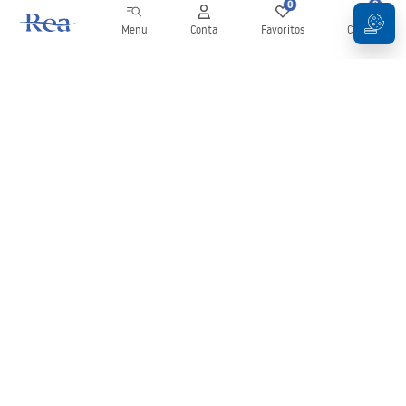
0
0
Menu
Conta
Favoritos
Carrinho
Newsletter
Mantenha-se atualizado com novidades e promoções!
Subscrever
Ao inserir e confirmar os seus dados, concorda em receber a
newsletter de acordo com os termos definidos nos
Termos e
Condições
.