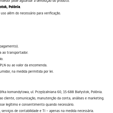
ndedor pode aguardar a devolução do produto.
stok, Polónia
.
uso além do necessário para verificação.
-pagamento).
a ao transportador.
ão.
0 PLN ou ao valor da encomenda.
midor, na medida permitida por lei.
ółka komandytowa, ul. Przędzalniana 60, 15-688 Białystok, Polónia.
ao cliente, comunicação, manutenção da conta, análises e marketing.
eresse legítimo e consentimento quando necessário.
 serviços de contabilidade e TI – apenas na medida necessária.