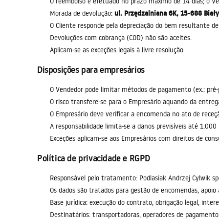
O reembolso é efetuado no prazo máximo de 14 dias; o Ve
ul. Przędzalniana 6K, 15-688 Biały
Morada de devolução:
O Cliente responde pela depreciação do bem resultante de 
Devoluções com cobrança (COD) não são aceites.
Aplicam-se as exceções legais à livre resolução.
Disposições para empresários
O Vendedor pode limitar métodos de pagamento (ex.: pré
O risco transfere-se para o Empresário aquando da entreg
O Empresário deve verificar a encomenda no ato de receç
A responsabilidade limita-se a danos previsíveis até 1.00
Exceções aplicam-se aos Empresários com direitos de consu
Política de privacidade e RGPD
Responsável pelo tratamento: Podlasiak Andrzej Cylwik sp
Os dados são tratados para gestão de encomendas, apoio 
Base jurídica: execução do contrato, obrigação legal, int
Destinatários: transportadoras, operadores de pagamento,