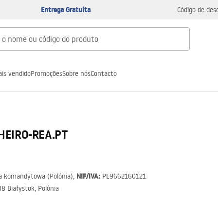
Entrega Gratuita
Código de des
is vendido
Promoções
Sobre nós
Contacto
NHEIRO-REA.PT
NIF/IVA:
ka komandytowa (Polónia),
PL9662160121
8 Białystok, Polónia