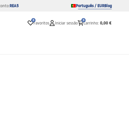
REA5
Português / EUR
Blog
conto:
0
0
0,00 €
Favoritos
Iniciar sessão
Carrinho
: