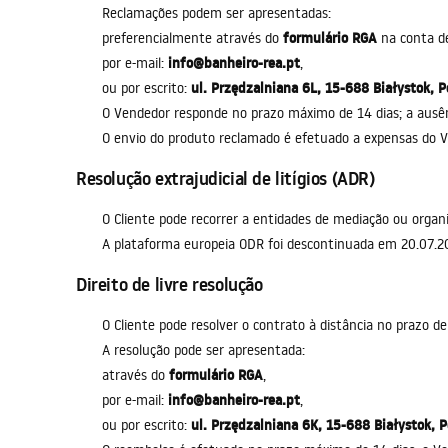
Reclamações podem ser apresentadas:
formulário RGA
preferencialmente através do
na conta de
info@banheiro-rea.pt
por e-mail:
,
ul. Przędzalniana 6L, 15-688 Białystok, P
ou por escrito:
O Vendedor responde no prazo máximo de 14 dias; a ausênc
O envio do produto reclamado é efetuado a expensas do V
Resolução extrajudicial de litígios (ADR)
O Cliente pode recorrer a entidades de mediação ou organ
A plataforma europeia ODR foi descontinuada em 20.07.2
Direito de livre resolução
O Cliente pode resolver o contrato à distância no prazo d
A resolução pode ser apresentada:
formulário RGA
através do
,
info@banheiro-rea.pt
por e-mail:
,
ul. Przędzalniana 6K, 15-688 Białystok, P
ou por escrito: