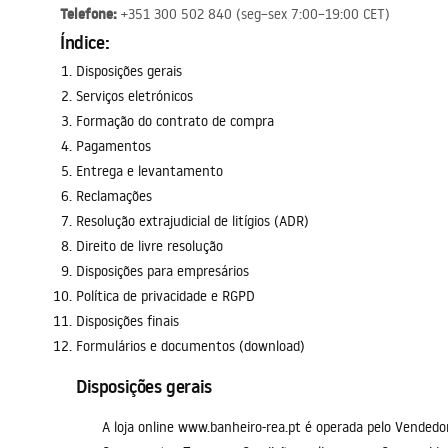
Telefone:
+351 300 502 840 (seg–sex 7:00–19:00 CET)
Índice:
Sanitas, lavatórios
Disposições gerais
Serviços eletrónicos
Lava-louças e lavatórios de casa
Formação do contrato de compra
de banho
Pagamentos
Entrega e levantamento
Cabinas de duche de casa de
Reclamações
banho
Resolução extrajudicial de litígios (ADR)
Direito de livre resolução
Misturadores de casa de banho
Disposições para empresários
Política de privacidade e RGPD
Disposições finais
Chuveiros de casa de banho
Formulários e documentos (download)
Cozinha
Disposições gerais
A loja online www.banheiro-rea.pt é operada pelo Vendedor
Acessórios de casa de banho,