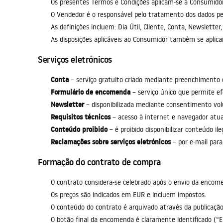
Os presentes Termos e Condições aplicam-se a Consumidor
acessórios de casa de banho
O Vendedor é o responsável pelo tratamento dos dados pe
As definições incluem: Dia Útil, Cliente, Conta, Newslette
As disposições aplicáveis ao Consumidor também se apli
Serviços eletrónicos
Conta
– serviço gratuito criado mediante preenchimento d
Formulário de encomenda
– serviço único que permite 
Newsletter
– disponibilizada mediante consentimento vol
Requisitos técnicos
– acesso à internet e navegador atua
Conteúdo proibido
– é proibido disponibilizar conteúdo ile
Reclamações sobre serviços eletrónicos
– por e-mail para
Formação do contrato de compra
O contrato considera-se celebrado após o envio da encome
Os preços são indicados em EUR e incluem impostos.
O conteúdo do contrato é arquivado através da publicaçã
O botão final da encomenda é claramente identificado (“