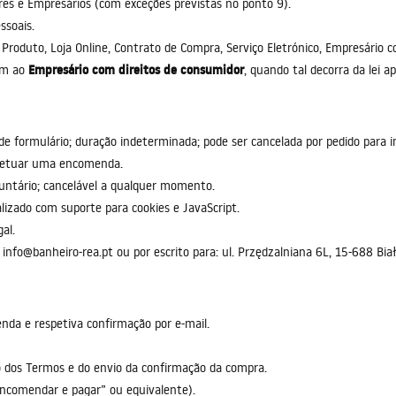
es e Empresários (com exceções previstas no ponto 9).
ssoais.
r, Produto, Loja Online, Contrato de Compra, Serviço Eletrónico, Empresário 
Empresário com direitos de consumidor
cam ao
, quando tal decorra da lei ap
e formulário; duração indeterminada; pode ser cancelada por pedido para i
efetuar uma encomenda.
untário; cancelável a qualquer momento.
lizado com suporte para cookies e JavaScript.
gal.
 info@banheiro-rea.pt ou por escrito para: ul. Przędzalniana 6L, 15-688 Biał
nda e respetiva confirmação por e-mail.
o dos Termos e do envio da confirmação da compra.
Encomendar e pagar” ou equivalente).