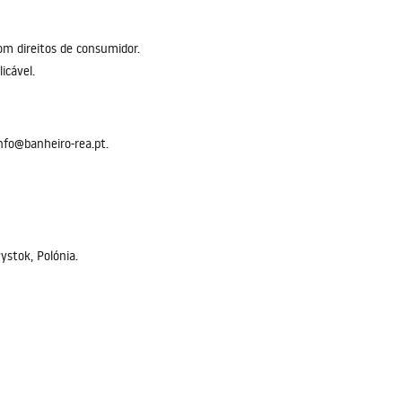
com direitos de consumidor.
licável.
nfo@banheiro-rea.pt.
ystok, Polónia.