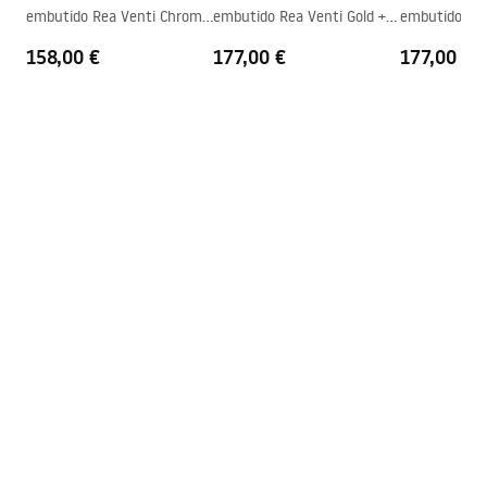
embutido Rea Venti Chrome
embutido Rea Venti Gold +
embutido Rea
Revestimento Fácil e Limpo
Sim, num dos lados do vidro
+ BOX
BOX
+ BOX
158,00 €
177,00 €
177,00 €