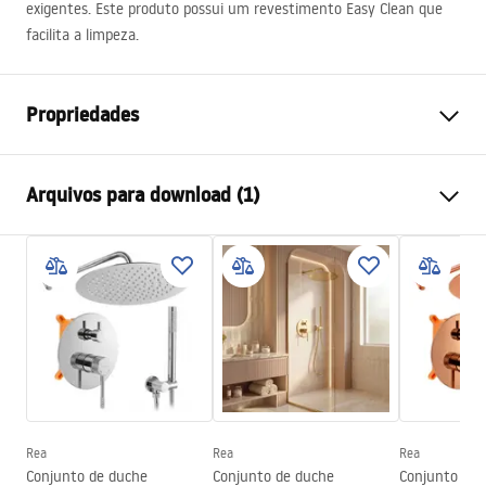
exigentes. Este produto possui um revestimento Easy Clean que
facilita a limpeza.
Propriedades
Tamanho da cabina
100x90
Arquivos para download (1)
Cor
Złoty szczotkowany
Tipo de cabina
Canto
Manual
Cor do vidro
Transparente 6mm
Instrukcja Kabiny Montana.pdf
Como abrir
Deslizamento
Assembléia
Em uma base de chuveiro ou
piso
Altura (mm)
2005
mm
Direção da cabina
Universal
Rea
Rea
Rea
Garantia
24 meses
Conjunto de duche
Conjunto de duche
Conjunto de 