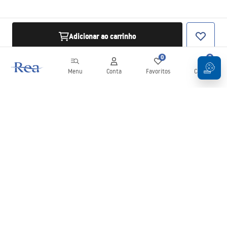
Adicionar ao carrinho
0
0
Menu
Conta
Favoritos
Carrinho
Newsletter
Mantenha-se atualizado com novidades e promoções!
Subscrever
Ao inserir e confirmar os seus dados, concorda em receber a