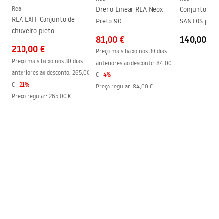
Garantia
24 meses
Rea
Dreno Linear REA Neox
Conjunto de 
REA EXIT Conjunto de
Preto 90
SANTOS pret
Revestimento Fácil e Limpo
Sim, num dos lados do vidro
chuveiro preto
81,00 €
140,00 €
210,00 €
Preço mais baixo nos 30 dias
Preço mais baixo nos 30 dias
anteriores ao desconto:
84,00
anteriores ao desconto:
265,00
€
-
4
%
€
-
21
%
Preço regular
:
84,00 €
Preço regular
:
265,00 €