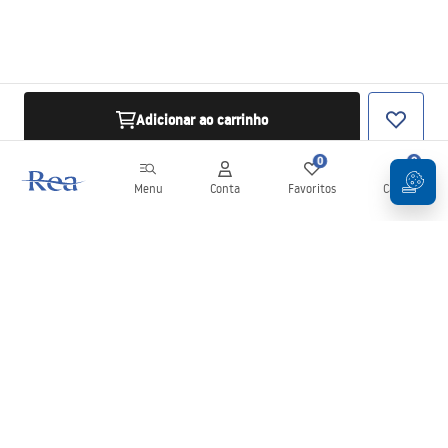
Adicionar ao carrinho
0
0
Menu
Conta
Favoritos
Carrinho
Newsletter
Mantenha-se atualizado com novidades e promoções!
Subscrever