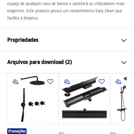
espaço de qualquer casa de banho e satisfará os utilizadores mais
exigentes. Este produto possui um revestimento Easy Clean que
facilita a limpeza.
Propriedades
Rozmiar kabiny double
90x100
Arquivos para download (2)
Cor
Preto
Tipo de cabina
Canto
shower manual
Cor do vidro
Transparente 6mm
shower manual.pdf
Como abrir
Inclinado em ambos os lados
Assembléia
Em uma base de chuveiro ou
Instrukcja montażu
piso
Instrukcja_Hugo_double_PL.pdf
Altura (mm)
2005
mm
Direção da cabina
Universal
Promoções
Rea
Rea