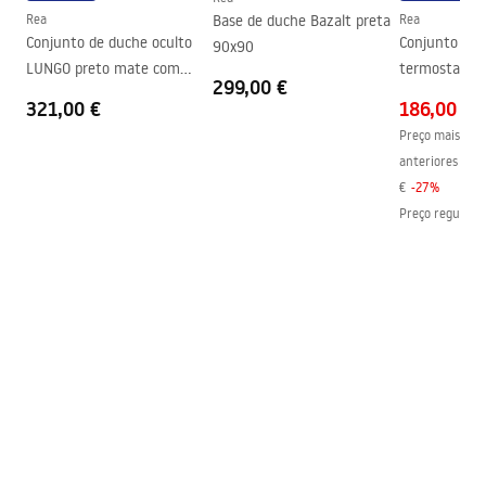
Garantia
24 meses
Rea
Base de duche Bazalt preta
Rea
Conjunto de duche oculto
Conjunto SH
90x90
Revestimento Fácil e Limpo
Sim, num dos lados do vidro
LUNGO preto mate com
termostato R
299,00 €
termóstato + BOX
321,00 €
186,00 €
Preço mais baix
anteriores ao d
€
-
27
%
Preço regular
: