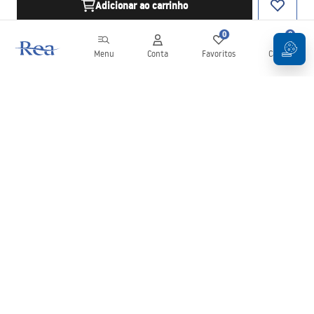
Adicionar ao carrinho
0
0
Menu
Conta
Favoritos
Carrinho
Newsletter
Mantenha-se atualizado com novidades e promoções!
Subscrever
Ao inserir e confirmar os seus dados, concorda em receber a
newsletter de acordo com os termos definidos nos
Termos e
Condições
.