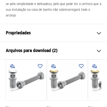
se pela simplicidade e delicadeza, pelo que pode ter a certeza que a
sua instalação na casa de banho não sobrecarregará todo o
arranjo.
Propriedades
Método de instalação
De apoio
Arquivos para download (2)
Materiais
Cerâmica sanitária
Cor
Branco
Instruções de montagem
Acabamento
Brilhante
Basin.pdf
Comprimento
510
mm
Largura
345
mm
Condições de garantia
Altura
110
mm
Warranty_Terms_and_Conditions_Basins_-_5.pdf
Profundidade
85
mm
Forma
Retangular