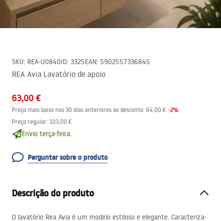
SKU
:
REA-U0840
ID
:
3325
EAN
:
5902557336845
REA Avia Lavatório de apoio
63,00 €
-
2
%
Preço mais baixo nos 30 dias anteriores ao desconto:
64,00 €
Preço regular
:
103,00 €
Envio terça-feira.
Perguntar sobre o produto
Descrição do produto
O lavatório Rea Avia é um modelo estiloso e elegante. Caracteriza-