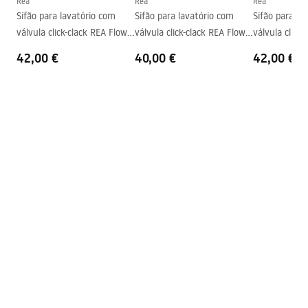
Rea
Rea
Rea
Sifão para lavatório com
Sifão para lavatório com
Sifão para la
Furo da bateria
Não
válvula click-clack REA Flow
válvula click-clack REA Flow
válvula click
Furo de transbordamento
Não
Chrome
Gold
Brush Gold
42,00 €
40,00 €
42,00 €