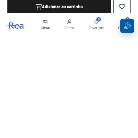
Adicionar ao carrinho
0
0
Menu
Conta
Favoritos
Carrinho
Newsletter
Mantenha-se atualizado com novidades e promoções!
Subscrever
Ao inserir e confirmar os seus dados, concorda em receber a
newsletter de acordo com os termos definidos nos
Termos e
Condições
.