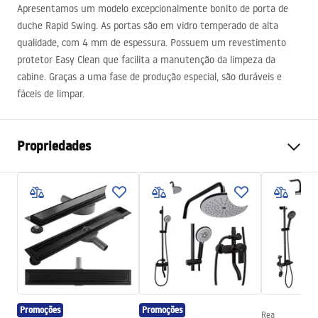
Apresentamos um modelo excepcionalmente bonito de porta de
duche Rapid Swing. As portas são em vidro temperado de alta
qualidade, com 4 mm de espessura. Possuem um revestimento
protetor Easy Clean que facilita a manutenção da limpeza da
cabine. Graças a uma fase de produção especial, são duráveis ​​e
fáceis de limpar.
Propriedades
Como abrir a porta
Dobrável
Tamanho da porta
90
Direção da porta
Universal
Espessura do vidro
4 milímetros
A altura da porta do chuveiro
195
cm
Material do perfil
Alumínio
Promoções
Promoções
Rea