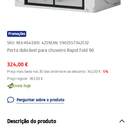
Promoções
SKU
:
REA-K6419
ID
:
4219
EAN
:
5902557342532
Porta dobrável para chuveiro Rapid Fold 90
324,00 €
-
5
%
Preço mais baixo nos 30 dias anteriores ao desconto:
342,00 €
Preço regular
:
363,00 €
Envio hoje
Perguntar sobre o produto
Descrição do produto