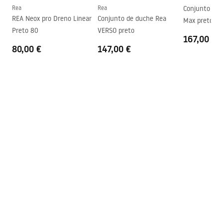
Material de manuseamento
Latão
Rea
Rea
Conjunto de 
Revestimento Fácil e Limpo
Sim
REA Neox pro Dreno Linear
Conjunto de duche Rea
Max preto
Preto 80
VERSO preto
Perfis de acabamento
Preto
167,00 €
80,00 €
147,00 €
Ajuste de perfil
885 - 905 mm
Conjunto de juntas incluído
Sim
Pode ser instalado sem uma
Sim
base de duche
Garantia
24 meses